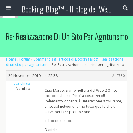
Booking Blog™ - Il blog del Web Marketing Turistico
Re: Realizzazione Di Un Sito Per Agriturismo
Home
›
Forum
›
Commenti agli articoli di Booking Blog
›
Realizzazione
di un sito per agriturismo
›
Re: Realizzazione di un sito per agriturismo
26 Novembre 2010 alle 22:38
#19730
luca chiais
Membro
Ciao Marco, siamo nell’era del Web 2.0… con
facebook hai un “sito” a costo zero!!!
L’elemento vincente è l’interazione sito-utente,
e i social network hanno tutto quello che ti
serve per fare promozione.
In bocca al lupo.
Daniele