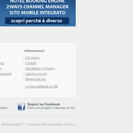
Informazioni
-
Chi siamo
sso
-
Contatti
s
-
Disclaimer e Privacy
assword
-
Lavora con noi
-
Mappa del sito
-
La tua pubblicità su BB
Seguici su Facebook
lulare
Entra nel gruppo
e
diventa un fan
-
Booking Blog
™ -
Il blog del Web Marketing Turistico