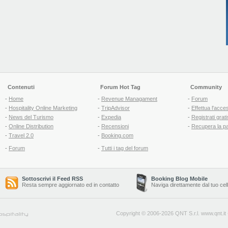
Contenuti
Forum Hot Tag
Community
-
Home
-
Revenue Managament
-
Forum
-
Hospitality Online Marketing
-
TripAdvisor
-
Effettua l'acce
-
News del Turismo
-
Expedia
-
Registrati grati
-
Online Distribution
-
Recensioni
-
Recupera la p
-
Travel 2.0
-
Booking.com
-
Forum
-
Tutti i tag del forum
Sottoscrivi il Feed RSS
Booking Blog Mobile
Resta sempre aggiornato ed in contatto
Naviga direttamente dal tuo cel
Copyright © 2006-2026 QNT S.r.l.
www.qnt.it