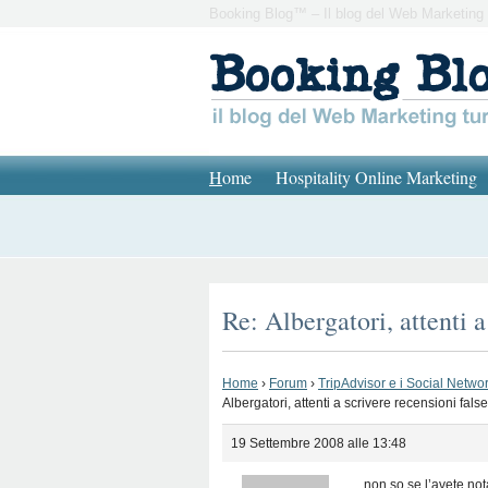
Booking Blog™ – Il blog del Web Marketing 
H
ome
Hospitality Online Marketing
Re: Albergatori, attenti 
Home
›
Forum
›
TripAdvisor e i Social Network
Albergatori, attenti a scrivere recensioni fal
19 Settembre 2008 alle 13:48
non so se l’avete not