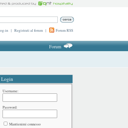
log-in
|
Registrati al forum
|
Forum RSS
Forum
Login
Username:
Password:
Mantienimi connesso