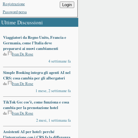
Registrazione
Login
Password persa
Ultime Discussioni
Viaggiatori da Regno Unito, Francia e
Germania, come l’Italia deve
prepararsi ai nuovi cambiamenti
da
Ivan De Rose
4 settimane fa
Simple Booking integra gli agenti AI nel
CRS: cosa cambia per gli albergatori
da
Ivan De Rose
1 mese, 2 settimane fa
TikTok Go: cos’è, come funziona e cosa
cambia per la prenotazione hotel
da
Ivan De Rose
2 mesi, 1 settimana fa
Assistenti AI per hotel: perché
l’integrazione con i CRS fa la differenza