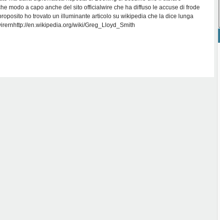
lche modo a capo anche del sito officialwire che ha diffuso le accuse di frode
roposito ho trovato un illuminante articolo su wikipedia che la dice lunga
lwirernhttp://en.wikipedia.org/wiki/Greg_Lloyd_Smith