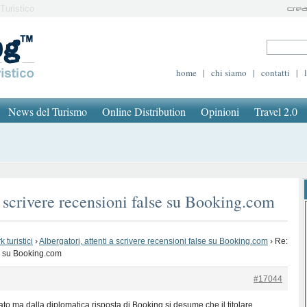
Turistico
home
|
chi siamo
|
contatti
|
News del Turismo
Online Distribution
Opinioni
Travel 2.0
a scrivere recensioni false su Booking.com
 turistici
›
Albergatori, attenti a scrivere recensioni false su Booking.com
›
Re:
se su Booking.com
#17044
ato ma dalla diplomatica risposta di Booking si desume che il titolare