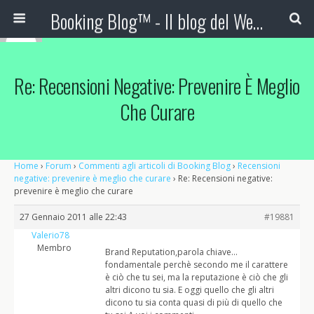
Booking Blog™ - Il blog del Web Marketing Turistico
Re: Recensioni Negative: Prevenire È Meglio
Che Curare
Home
›
Forum
›
Commenti agli articoli di Booking Blog
›
Recensioni
negative: prevenire è meglio che curare
›
Re: Recensioni negative:
prevenire è meglio che curare
27 Gennaio 2011 alle 22:43
#19881
Valerio78
Membro
Brand Reputation,parola chiave…
fondamentale perchè secondo me il carattere
è ciò che tu sei, ma la reputazione è ciò che gli
altri dicono tu sia. E oggi quello che gli altri
dicono tu sia conta quasi di più di quello che