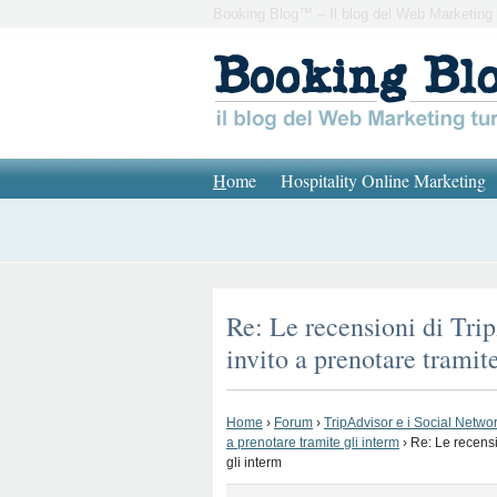
Booking Blog™ – Il blog del Web Marketing 
H
ome
Hospitality Online Marketing
Re: Le recensioni di Trip
invito a prenotare tramit
Home
›
Forum
›
TripAdvisor e i Social Network
a prenotare tramite gli interm
›
Re: Le recensi
gli interm