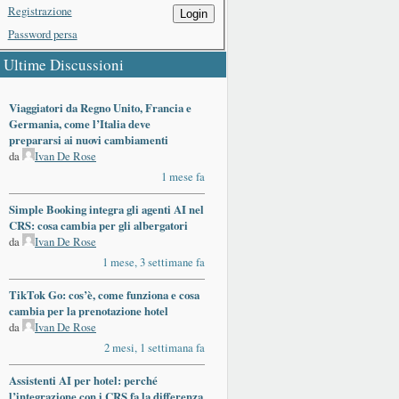
Registrazione
Login
Password persa
Ultime Discussioni
Viaggiatori da Regno Unito, Francia e
Germania, come l’Italia deve
prepararsi ai nuovi cambiamenti
da
Ivan De Rose
1 mese fa
Simple Booking integra gli agenti AI nel
CRS: cosa cambia per gli albergatori
da
Ivan De Rose
1 mese, 3 settimane fa
TikTok Go: cos’è, come funziona e cosa
cambia per la prenotazione hotel
da
Ivan De Rose
2 mesi, 1 settimana fa
Assistenti AI per hotel: perché
l’integrazione con i CRS fa la differenza