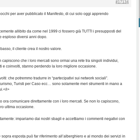
#17134
ibocchi per aver pubblicato il Manifesto, di cui solo oggi apprendo
emente allibito da come nel 1999 ci fossero già TUTTI i presupposti del
 esploso diversi anni dopo.
basso, il cliente crea il nostro valore.
capiscono che i loro mercati sono ormai una rete tra singoli individui,
ti e coinvolti, stanno perdendo la loro migliore occasione.
nvolti: che potremmo tradurre in “partecipativi sui network sociali”.
di turismo, Turisti per Caso ecc… sono solamente meri strumenti in mano a
ui.</i>
 ora comunicare direttamente con i loro mercati. Se non lo capiscono,
oro ultima occasione.
tamente: impariamo dai nostri sbagli e accettiamo i commenti negativi con
sopra esposta può far riferimento all’alberghiero e al mondo dei servizi in