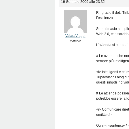
19 Gennaio 2009 alle 23:32
Ringrazio il dott. Tir
l’esistenza.
Sono rimasto semplic
Web 2.0, che sarebbe
ValaraViaggi
Membro
L’azienda si crea dal 
# Le aziende che non 
sempre più intelligen
<i> Intelligenti e coi
Tripadvisor, i blog 
questi singoli individ
# Le aziende possono
potrebbe essere la l
<i> Comunicare diret
umiltà.</i>
Ogni <i>sentence</i> 