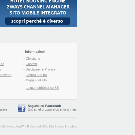
Informazioni
-
Chi siamo
sso
-
Contatti
s
-
Disclaimer e Privacy
assword
-
Lavora con noi
-
Mappa del sito
-
La tua pubblicità su BB
Seguici su Facebook
lulare
Entra nel gruppo
e
diventa un fan
-
Booking Blog
™ -
Il blog del Web Marketing Turistico