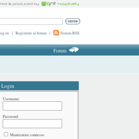
log-in
|
Registrati al forum
|
Forum RSS
Forum
Login
Username:
Password:
Mantienimi connesso