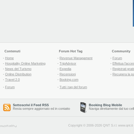
Contenuti
Forum Hot Tag
Community
-
Home
-
Revenue Managament
-
Forum
-
Hospitality Online Marketing
-
TripAdvisor
-
Effettua l'acce
-
News del Turismo
-
Expedia
-
Registrati grati
-
Online Distribution
-
Recensioni
-
Recupera la p
-
Travel 2.0
-
Booking.com
-
Forum
-
Tutti i tag del forum
Sottoscrivi il Feed RSS
Booking Blog Mobile
Resta sempre aggiornato ed in contatto
Naviga direttamente dal tuo cel
Copyright © 2006-2026 QNT S.r.l.
www.qnt.it