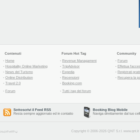
Contenuti
Forum Hot Tag
Community
-
Home
-
Revenue Managament
-
Forum
-
Hospitality Online Marketing
-
TripAdvisor
-
Effettua l'acce
-
News del Turismo
-
Expedia
-
Registrati grati
-
Online Distribution
-
Recensioni
-
Recupera la p
-
Travel 2.0
-
Booking.com
-
Forum
-
Tutti i tag del forum
Sottoscrivi il Feed RSS
Booking Blog Mobile
Resta sempre aggiornato ed in contatto
Naviga direttamente dal tuo cel
Copyright © 2006-2026 QNT S.r.l.
www.qnt.it