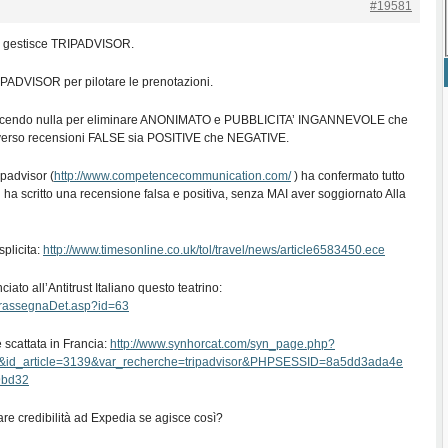
#19581
 gestisce TRIPADVISOR.
PADVISOR per pilotare le prenotazioni.
cendo nulla per eliminare ANONIMATO e PUBBLICITA’ INGANNEVOLE che
averso recensioni FALSE sia POSITIVE che NEGATIVE.
ipadvisor (
http://www.competencecommunication.com/
) ha confermato tutto
ni ha scritto una recensione falsa e positiva, senza MAI aver soggiornato Alla
plicita:
http://www.timesonline.co.uk/tol/travel/news/article6583450.ece
ato all’Antitrust Italiano questo teatrino:
t/rassegnaDet.asp?id=63
 scattata in Francia:
http://www.synhorcat.com/syn_page.php?
&id_article=3139&var_recherche=tripadvisor&PHPSESSID=8a5dd3ada4e
9bd32
are credibilità ad Expedia se agisce così?