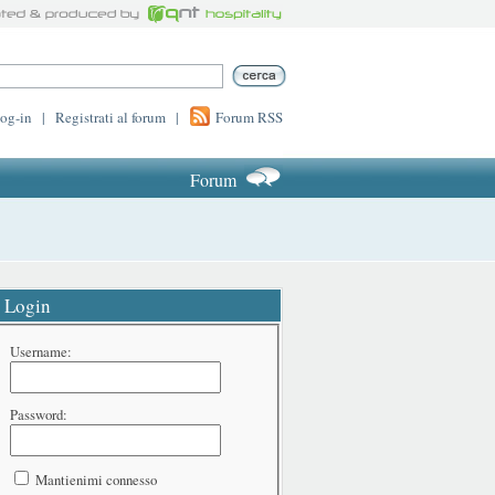
log-in
|
Registrati al forum
|
Forum RSS
Forum
Login
Username:
Password:
Mantienimi connesso