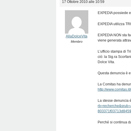
17 Ottobre 2010 alle 10:59
EXPEDIA possiede e
EXPEDIA utilizza TRI
EXPEDIA NON sta fa
AllaDolceVita
viene generata attr
Membro
L’ufficio stampa di Tr
ciò: la Sig.ra Scorfa
Dolce Vita.
Questa denuncia è es
La Comitas ha denunci
http://www.comitas.i
La stesse denuncia è
rb=recherche&srub=
803371f03713d845
Perché si continua d