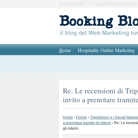
Booking Blog™ – Il blog del Web Marketing 
H
ome
Hospitality Online Marketing
Re: Le recensioni di Trip
invito a prenotare tramit
Home
›
Forum
›
TripAdvisor e i Social Network
a prenotare tramite gli interm
›
Re: Le recensi
gli interm