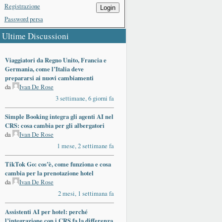
Registrazione
Login
Password persa
Ultime Discussioni
Viaggiatori da Regno Unito, Francia e
Germania, come l’Italia deve
prepararsi ai nuovi cambiamenti
da
Ivan De Rose
3 settimane, 6 giorni fa
Simple Booking integra gli agenti AI nel
CRS: cosa cambia per gli albergatori
da
Ivan De Rose
1 mese, 2 settimane fa
TikTok Go: cos’è, come funziona e cosa
cambia per la prenotazione hotel
da
Ivan De Rose
2 mesi, 1 settimana fa
Assistenti AI per hotel: perché
l’integrazione con i CRS fa la differenza