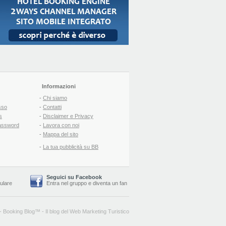
Informazioni
-
Chi siamo
sso
-
Contatti
s
-
Disclaimer e Privacy
assword
-
Lavora con noi
-
Mappa del sito
-
La tua pubblicità su BB
Seguici su Facebook
lulare
Entra nel gruppo
e
diventa un fan
-
Booking Blog
™ -
Il blog del Web Marketing Turistico