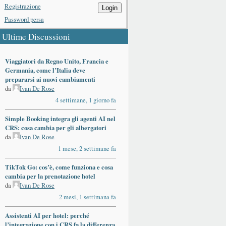
Registrazione
Login
Password persa
Ultime Discussioni
Viaggiatori da Regno Unito, Francia e
Germania, come l’Italia deve
prepararsi ai nuovi cambiamenti
da
Ivan De Rose
4 settimane, 1 giorno fa
Simple Booking integra gli agenti AI nel
CRS: cosa cambia per gli albergatori
da
Ivan De Rose
1 mese, 2 settimane fa
TikTok Go: cos’è, come funziona e cosa
cambia per la prenotazione hotel
da
Ivan De Rose
2 mesi, 1 settimana fa
Assistenti AI per hotel: perché
l’integrazione con i CRS fa la differenza