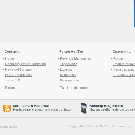
Contenuti
Forum Hot Tag
Community
-
Home
-
Revenue Managament
-
Forum
-
Hospitality Online Marketing
-
TripAdvisor
-
Effettua l'acce
-
News del Turismo
-
Expedia
-
Registrati grati
-
Online Distribution
-
Recensioni
-
Recupera la p
-
Travel 2.0
-
Booking.com
-
Forum
-
Tutti i tag del forum
Sottoscrivi il Feed RSS
Booking Blog Mobile
Resta sempre aggiornato ed in contatto
Naviga direttamente dal tuo cel
Copyright © 2006-2026 QNT S.r.l.
www.qnt.it