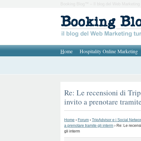
Booking Blog™ – Il blog del Web Marketing 
H
ome
Hospitality Online Marketing
Re: Le recensioni di Trip
invito a prenotare tramit
Home
›
Forum
›
TripAdvisor e i Social Network
a prenotare tramite gli interm
›
Re: Le recensi
gli interm