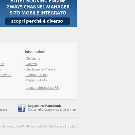
Informazioni
-
Chi siamo
sso
-
Contatti
s
-
Disclaimer e Privacy
assword
-
Lavora con noi
-
Mappa del sito
-
La tua pubblicità su BB
Seguici su Facebook
lulare
Entra nel gruppo
e
diventa un fan
-
Booking Blog
™ -
Il blog del Web Marketing Turistico