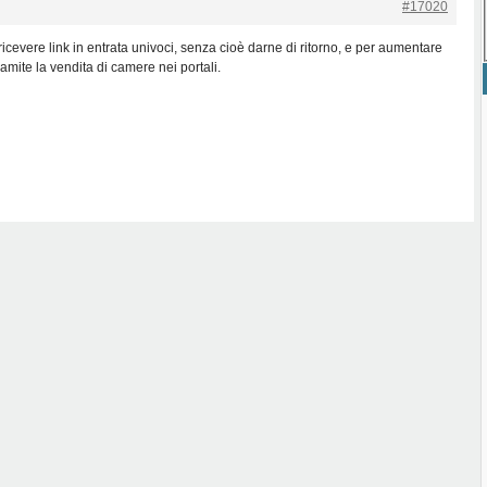
#17020
ricevere link in entrata univoci, senza cioè darne di ritorno, e per aumentare
ramite la vendita di camere nei portali.