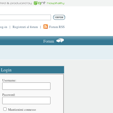
log-in
|
Registrati al forum
|
Forum RSS
Forum
Login
Username:
Password:
Mantienimi connesso