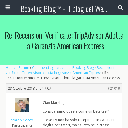
Booking Blog™ - Il blog del Web Marketing Turistico
Re: Recensioni Verificate: TripAdvisor Adotta
La Garanzia American Express
Home
›
Forum
›
Commenti agli articoli di Booking Blog
›
Recensioni
verificate: TripAdvisor adotta la garanzia American Express
›
Re:
Recensioni verificate: TripAdvisor adotta la garanzia American Express
23 Ottobre 2013 alle 17:07
#21019
Ciao Marghe,
consideriamo questa come un beta test?
Forse TA non ha solo recepito le INCA…TURE
Riccardo Cocco
degli albergatori, ma ha letto nelle stesse
Partecipante