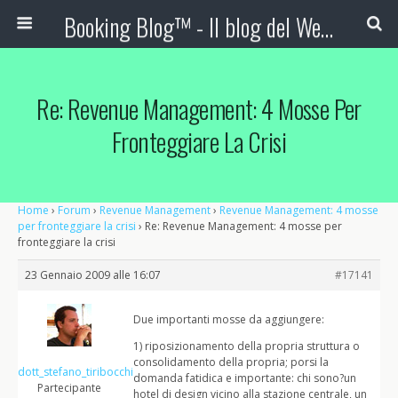
Booking Blog™ - Il blog del Web Marketing Turistico
Re: Revenue Management: 4 Mosse Per
Fronteggiare La Crisi
Home
›
Forum
›
Revenue Management
›
Revenue Management: 4 mosse
per fronteggiare la crisi
›
Re: Revenue Management: 4 mosse per
fronteggiare la crisi
23 Gennaio 2009 alle 16:07
#17141
Due importanti mosse da aggiungere:
1) riposizionamento della propria struttura o
consolidamento della propria; porsi la
dott_stefano_tiribocchi
domanda fatidica e importante: chi sono?un
Partecipante
hotel di design vicino alla stazione centrale, un