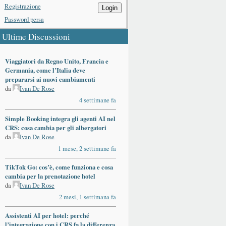
Registrazione
Login
Password persa
Ultime Discussioni
Viaggiatori da Regno Unito, Francia e
Germania, come l’Italia deve
prepararsi ai nuovi cambiamenti
da
Ivan De Rose
4 settimane fa
Simple Booking integra gli agenti AI nel
CRS: cosa cambia per gli albergatori
da
Ivan De Rose
1 mese, 2 settimane fa
TikTok Go: cos’è, come funziona e cosa
cambia per la prenotazione hotel
da
Ivan De Rose
2 mesi, 1 settimana fa
Assistenti AI per hotel: perché
l’integrazione con i CRS fa la differenza