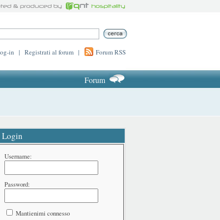
log-in
|
Registrati al forum
|
Forum RSS
Forum
Login
Username:
Password:
Mantienimi connesso