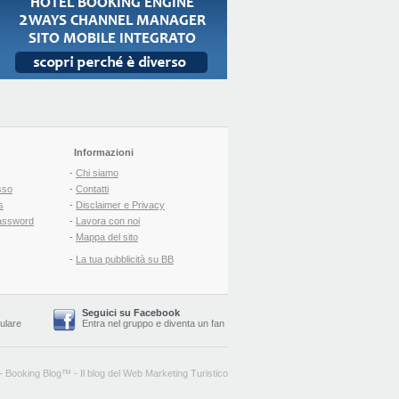
Informazioni
-
Chi siamo
sso
-
Contatti
s
-
Disclaimer e Privacy
assword
-
Lavora con noi
-
Mappa del sito
-
La tua pubblicità su BB
Seguici su Facebook
lulare
Entra nel gruppo
e
diventa un fan
-
Booking Blog
™ -
Il blog del Web Marketing Turistico