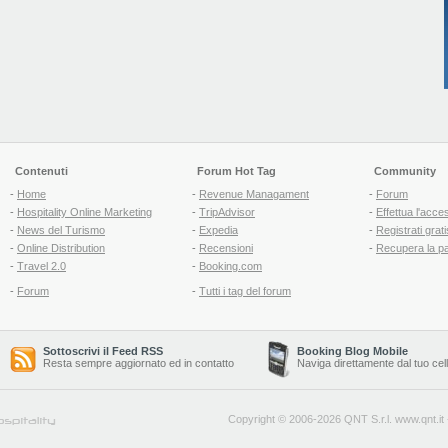
Contenuti
Forum Hot Tag
Community
-
Home
-
Revenue Managament
-
Forum
-
Hospitality Online Marketing
-
TripAdvisor
-
Effettua l'acce
-
News del Turismo
-
Expedia
-
Registrati grati
-
Online Distribution
-
Recensioni
-
Recupera la p
-
Travel 2.0
-
Booking.com
-
Forum
-
Tutti i tag del forum
Sottoscrivi il Feed RSS
Booking Blog Mobile
Resta sempre aggiornato ed in contatto
Naviga direttamente dal tuo cel
Copyright © 2006-2026 QNT S.r.l.
www.qnt.it