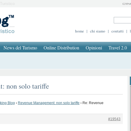
Turistico
home
|
chi siamo
|
contatti
|
News del Turismo
Online Distribution
Opinioni
Travel 2.0
 non solo tariffe
oking Blog
›
Revenue Management: non solo tariffe
›
Re: Revenue
#19543