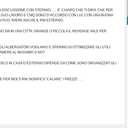
A DISCUSSIONE CON STEFANO……E’ CHIARO CHE TI DIRA’ CHE PER
 IL SUO LAVORO E CMQ SONO D’ACCORDO CON LUI, CON UNA BUONA
I PUO’ AVERE ANCHE IL RM ESTERNO.
O SIA IN UNA CITTA’ GRANDE O PICCOLA IL REVENUE VALE PER
LI ALBERGATORI VOGLIANO E SPERINO DI OTTIMIZZARE GLI UTILI
CAMERE AL MASSIMO O NO?
VERLO IN CASA O ESTERNO DIPENDE DA COME SONO ORGANIZZATI GLI
E PER MOLTI RM SIGNIFICA “CALARE” I PREZZI”…..