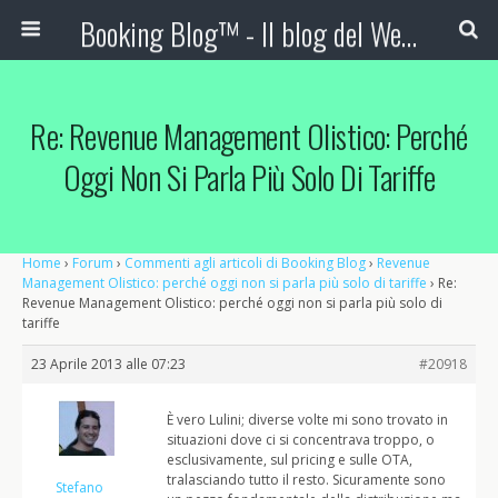
Booking Blog™ - Il blog del Web Marketing Turistico
Re: Revenue Management Olistico: Perché
Oggi Non Si Parla Più Solo Di Tariffe
Home
›
Forum
›
Commenti agli articoli di Booking Blog
›
Revenue
Management Olistico: perché oggi non si parla più solo di tariffe
›
Re:
Revenue Management Olistico: perché oggi non si parla più solo di
tariffe
23 Aprile 2013 alle 07:23
#20918
È vero Lulini; diverse volte mi sono trovato in
situazioni dove ci si concentrava troppo, o
esclusivamente, sul pricing e sulle OTA,
tralasciando tutto il resto. Sicuramente sono
Stefano