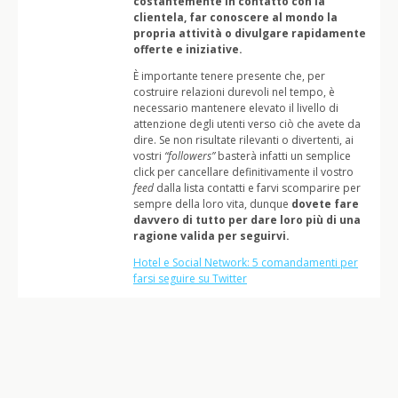
costantemente in contatto con la
clientela, far conoscere al mondo la
propria attività o divulgare rapidamente
offerte e iniziative.
È importante tenere presente che, per
costruire relazioni durevoli nel tempo, è
necessario mantenere elevato il livello di
attenzione degli utenti verso ciò che avete da
dire. Se non risultate rilevanti o divertenti, ai
vostri
“followers”
basterà infatti un semplice
click per cancellare definitivamente il vostro
feed
dalla lista contatti e farvi scomparire per
sempre della loro vita, dunque
dovete fare
davvero di tutto per dare loro più di una
ragione valida per seguirvi.
Hotel e Social Network: 5 comandamenti per
farsi seguire su Twitter