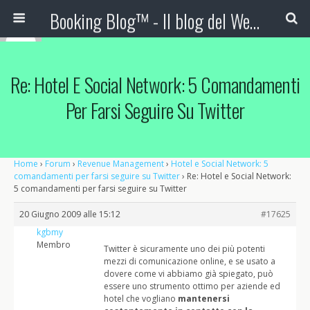
Booking Blog™ - Il blog del Web Marketing Turistico
Re: Hotel E Social Network: 5 Comandamenti
Per Farsi Seguire Su Twitter
Home
›
Forum
›
Revenue Management
›
Hotel e Social Network: 5
comandamenti per farsi seguire su Twitter
›
Re: Hotel e Social Network:
5 comandamenti per farsi seguire su Twitter
20 Giugno 2009 alle 15:12
#17625
kgbmy
Membro
Twitter è sicuramente uno dei più potenti
mezzi di comunicazione online, e se usato a
dovere come vi abbiamo già spiegato, può
essere uno strumento ottimo per aziende ed
hotel che vogliano
mantenersi