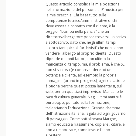
Questo articolo consolida la mia posizione
nella formazione del personale. E’ musica per
le mie orecchie. Chi basa tutto sulle
competenze tecnico/amministrative di chi
deve essere a contatto con il cliente, è la
peggior “bomba nella pancia” che un
direttore/albergatore possa trovarsi. Lo scrivo
e sottoscrivo, dato che, negli ultimi tempi
scopro tanti piccoli “archivisti” che non sanno
vendere l’albergo al proprio cliente. Questo
dipende da tanti fattori, non ultimo la
mancanza di tempo, ma, il problema, è che SE
non si sa cosa (e come) vendere ad un
potenziale cliente, ad esempio la propria
immagine (brand in progress), ogni occasione
è buona perché questi possa lamentarsi, sul
web, per un qualsiasi imprevisto. Mancano le
basi di cultura generale. Negli ultimi anni si è,
purtroppo, puntato sulla formazione,
tralasciando l’educazione. Grande dramma
dell’ istruzione italiana, legata ad ogni governo
di passaggio. Come sottolineava Marghe,
siamo educati a riassumere, copiare , citare, e
non a rielaborare, come invece fanno
all’estero.