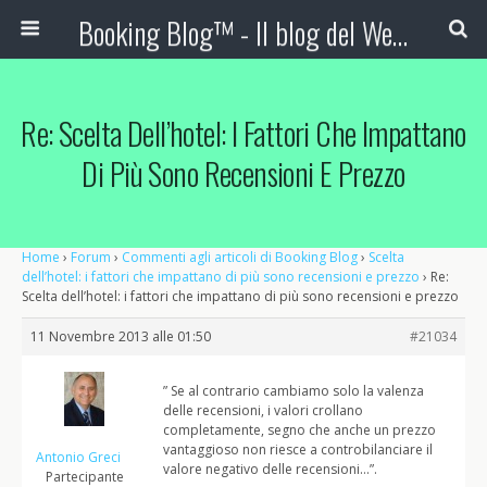
Booking Blog™ - Il blog del Web Marketing Turistico
Re: Scelta Dell’hotel: I Fattori Che Impattano
Di Più Sono Recensioni E Prezzo
Home
›
Forum
›
Commenti agli articoli di Booking Blog
›
Scelta
dell’hotel: i fattori che impattano di più sono recensioni e prezzo
›
Re:
Scelta dell’hotel: i fattori che impattano di più sono recensioni e prezzo
11 Novembre 2013 alle 01:50
#21034
” Se al contrario cambiamo solo la valenza
delle recensioni, i valori crollano
completamente, segno che anche un prezzo
vantaggioso non riesce a controbilanciare il
Antonio Greci
valore negativo delle recensioni…”.
Partecipante