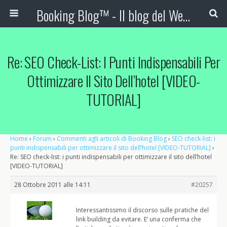
Booking Blog™ - Il blog del Web Marketing Turistico
Re: SEO Check-List: I Punti Indispensabili Per
Ottimizzare Il Sito Dell’hotel [VIDEO-
TUTORIAL]
Home
›
Forum
›
Commenti agli articoli di Booking Blog
›
SEO check-list: i
punti indispensabili per ottimizzare il sito dell’hotel [VIDEO-TUTORIAL]
›
Re: SEO check-list: i punti indispensabili per ottimizzare il sito dell’hotel
[VIDEO-TUTORIAL]
28 Ottobre 2011 alle 14:11
#20257
Interessantissimo il discorso sulle pratiche del
link building da evitare. E’ una conferma che