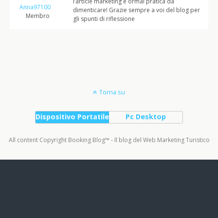
l’article marketing è ormai pratica da
Anna97100
dimenticare! Grazie sempre a voi del blog per
Membro
gli spunti di riflessione
Torna su
Dispositivo Portatile
Pc Desktop
All content Copyright Booking Blog™ - Il blog del Web Marketing Turistico