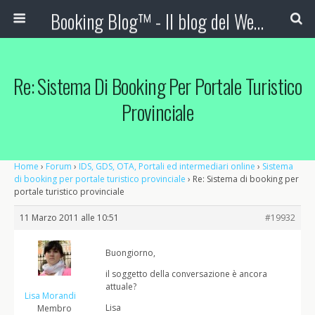
Booking Blog™ - Il blog del Web Marketing Turistico
Re: Sistema Di Booking Per Portale Turistico
Provinciale
Home
›
Forum
›
IDS, GDS, OTA, Portali ed intermediari online
›
Sistema
di booking per portale turistico provinciale
›
Re: Sistema di booking per
portale turistico provinciale
11 Marzo 2011 alle 10:51
#19932
Buongiorno,
il soggetto della conversazione è ancora
attuale?
Lisa Morandi
Lisa
Membro