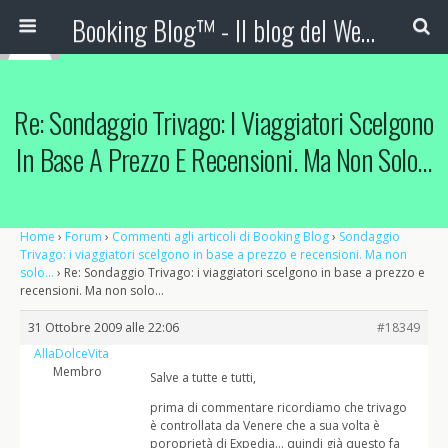
Booking Blog™ - Il blog del Web Marketing Turistico
Re: Sondaggio Trivago: I Viaggiatori Scelgono
In Base A Prezzo E Recensioni. Ma Non Solo…
Home
›
Forum
›
Commenti agli articoli di Booking Blog
›
Sondaggio
Trivago: i viaggiatori scelgono in base a prezzo e recensioni. Ma non
solo…
›
Re: Sondaggio Trivago: i viaggiatori scelgono in base a prezzo e
recensioni. Ma non solo…
31 Ottobre 2009 alle 22:06
#18349
AllaDolceVita
Membro
Salve a tutte e tutti,
prima di commentare ricordiamo che trivago
è controllata da Venere che a sua volta è
poroprietà di Expedia… quindi già questo fa