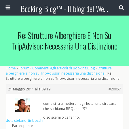
Booking Blog™ - Il blog del Web Marketing Turistico
Re: Strutture Alberghiere E Non Su
TripAdvisor: Necessaria Una Distinzione
Home
›
Forum
›
Commenti agli articoli di Booking Blog
›
Strutture
alberghiere e non su TripAdvisor: necessaria una distinzione
›
Re:
Strutture alberghiere e non su TripAdvisor: necessaria una distinzione
21 Maggio 2011 alle 09:19
#20057
come si fa a mettere negli hotel una struttura
che si chiama BBQueen ???
o so scemi o ce fanno…
dott_stefano_tiribocchi
Partecipante