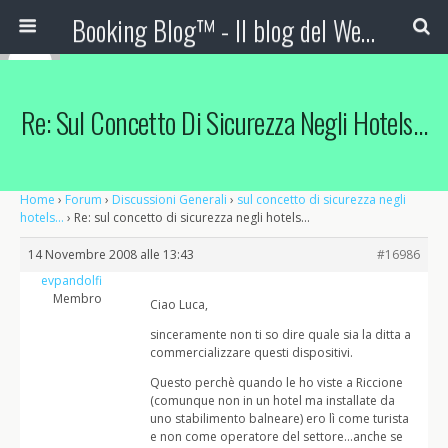
Booking Blog™ - Il blog del Web Marketing Turistico
Re: Sul Concetto Di Sicurezza Negli Hotels…
Home
›
Forum
›
Discussioni Generali
›
sul concetto di sicurezza negli
hotels…
›
Re: sul concetto di sicurezza negli hotels…
14 Novembre 2008 alle 13:43
#16986
evpandolfi
Membro
Ciao Luca,
sinceramente non ti so dire quale sia la ditta a
commercializzare questi dispositivi.
Questo perchè quando le ho viste a Riccione
(comunque non in un hotel ma installate da
uno stabilimento balneare) ero lì come turista
e non come operatore del settore…anche se