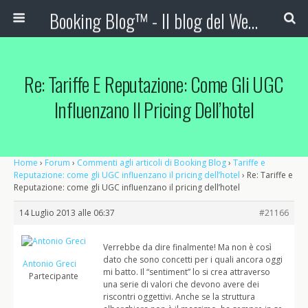
Booking Blog™ - Il blog del Web Marketing Turistico
Re: Tariffe E Reputazione: Come Gli UGC
Influenzano Il Pricing Dell’hotel
Home
›
Forum
›
Commenti agli articoli di Booking Blog
›
Tariffe e
Reputazione: come gli UGC influenzano il pricing dell’hotel
›
Re: Tariffe e
Reputazione: come gli UGC influenzano il pricing dell’hotel
14 Luglio 2013 alle 06:37
#21166
Verrebbe da dire finalmente! Ma non è così
dato che sono concetti per i quali ancora oggi
Antonio Greci
mi batto. Il “sentiment” lo si crea attraverso
Partecipante
una serie di valori che devono avere dei
riscontri oggettivi. Anche se la struttura