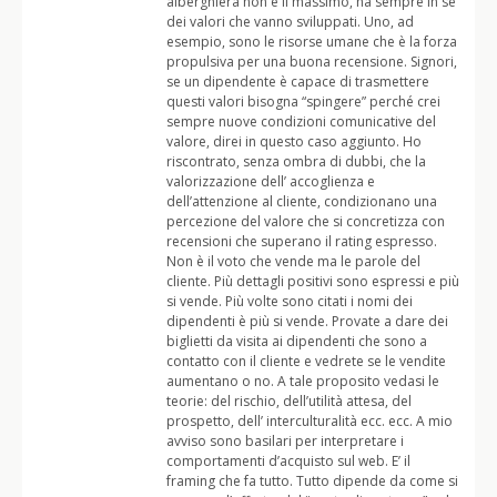
alberghiera non è il massimo, ha sempre in se
dei valori che vanno sviluppati. Uno, ad
esempio, sono le risorse umane che è la forza
propulsiva per una buona recensione. Signori,
se un dipendente è capace di trasmettere
questi valori bisogna “spingere” perché crei
sempre nuove condizioni comunicative del
valore, direi in questo caso aggiunto. Ho
riscontrato, senza ombra di dubbi, che la
valorizzazione dell’ accoglienza e
dell’attenzione al cliente, condizionano una
percezione del valore che si concretizza con
recensioni che superano il rating espresso.
Non è il voto che vende ma le parole del
cliente. Più dettagli positivi sono espressi e più
si vende. Più volte sono citati i nomi dei
dipendenti è più si vende. Provate a dare dei
biglietti da visita ai dipendenti che sono a
contatto con il cliente e vedrete se le vendite
aumentano o no. A tale proposito vedasi le
teorie: del rischio, dell’utilità attesa, del
prospetto, dell’ interculturalità ecc. ecc. A mio
avviso sono basilari per interpretare i
comportamenti d’acquisto sul web. E’ il
framing che fa tutto. Tutto dipende da come si