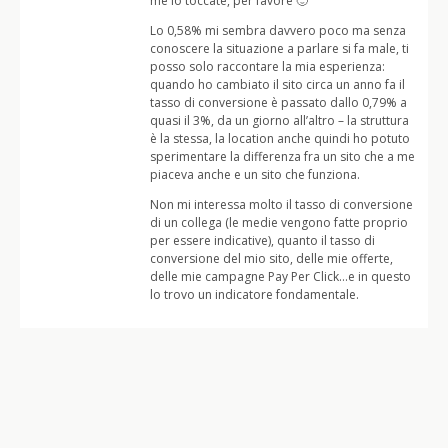
me lo toccate, per favore 🙂
Lo 0,58% mi sembra davvero poco ma senza
conoscere la situazione a parlare si fa male, ti
posso solo raccontare la mia esperienza:
quando ho cambiato il sito circa un anno fa il
tasso di conversione è passato dallo 0,79% a
quasi il 3%, da un giorno all’altro – la struttura
è la stessa, la location anche quindi ho potuto
sperimentare la differenza fra un sito che a me
piaceva anche e un sito che funziona.
Non mi interessa molto il tasso di conversione
di un collega (le medie vengono fatte proprio
per essere indicative), quanto il tasso di
conversione del mio sito, delle mie offerte,
delle mie campagne Pay Per Click…e in questo
lo trovo un indicatore fondamentale.