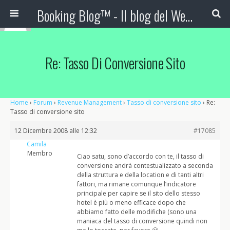
Booking Blog™ - Il blog del Web Marketing Turistico
Re: Tasso Di Conversione Sito
Home
›
Forum
›
Revenue Management
›
Tasso di conversione sito
›
Re:
Tasso di conversione sito
12 Dicembre 2008 alle 12:32
#17085
Camila
Membro
Ciao satu, sono d’accordo con te, il tasso di
conversione andrà contestualizzato a seconda
della struttura e della location e di tanti altri
fattori, ma rimane comunque l’indicatore
principale per capire se il sito dello stesso
hotel è più o meno efficace dopo che
abbiamo fatto delle modifiche (sono una
maniaca del tasso di conversione quindi non