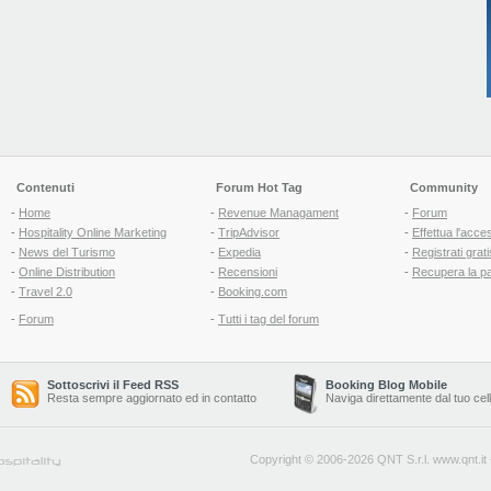
Contenuti
Forum Hot Tag
Community
-
Home
-
Revenue Managament
-
Forum
-
Hospitality Online Marketing
-
TripAdvisor
-
Effettua l'acce
-
News del Turismo
-
Expedia
-
Registrati grati
-
Online Distribution
-
Recensioni
-
Recupera la p
-
Travel 2.0
-
Booking.com
-
Forum
-
Tutti i tag del forum
Sottoscrivi il Feed RSS
Booking Blog Mobile
Resta sempre aggiornato ed in contatto
Naviga direttamente dal tuo cel
Copyright © 2006-2026 QNT S.r.l.
www.qnt.it