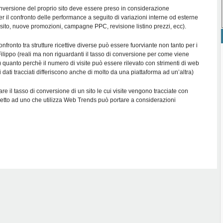
i conversione del proprio sito deve essere preso in considerazione
 il confronto delle performance a seguito di variazioni interne od esterne
 sito, nuove promozioni, campagne PPC, revisione listino prezzi, ecc).
nfronto tra strutture ricettive diverse può essere fuorviante non tanto per i
Filippo (reali ma non riguardanti il tasso di conversione per come viene
quanto perchè il numero di visite può essere rilevato con strimenti di web
ui dati tracciati differiscono anche di molto da una piattaforma ad un’altra)
e il tasso di conversione di un sito le cui visite vengono tracciate con
petto ad uno che utilizza Web Trends può portare a considerazioni