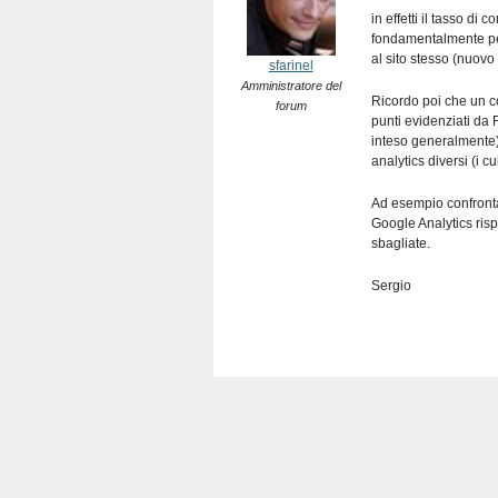
in effetti il tasso d
fondamentalmente per
al sito stesso (nuovo
sfarinel
Amministratore del
Ricordo poi che un co
forum
punti evidenziati da 
inteso generalmente) 
analytics diversi (i c
Ad esempio confrontar
Google Analytics ris
sbagliate.
Sergio