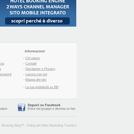
Informazioni
-
Chi siamo
sso
-
Contatti
s
-
Disclaimer e Privacy
assword
-
Lavora con noi
-
Mappa del sito
-
La tua pubblicità su BB
Seguici su Facebook
lulare
Entra nel gruppo
e
diventa un fan
-
Booking Blog
™ -
Il blog del Web Marketing Turistico