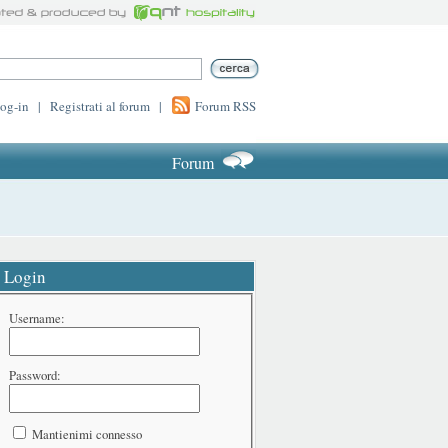
log-in
|
Registrati al forum
|
Forum RSS
Forum
Login
Username:
Password:
Mantienimi connesso