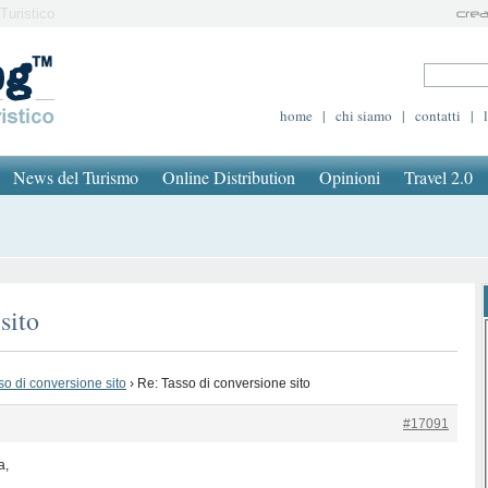
Turistico
home
|
chi siamo
|
contatti
|
News del Turismo
Online Distribution
Opinioni
Travel 2.0
sito
so di conversione sito
›
Re: Tasso di conversione sito
#17091
a,