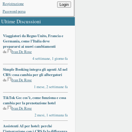
Registrazione
Login
Password persa
Ultime Discussioni
Viaggiatori da Regno Unito, Francia e
Germania, come l’Italia deve
prepararsi ai nuovi cambiamenti
da
Ivan De Rose
4 settimane, 1 giorno fa
Simple Booking integra gli agenti AI nel
CRS: cosa cambia per gli albergatori
da
Ivan De Rose
1 mese, 2 settimane fa
TikTok Go: cos’è, come funziona e cosa
cambia per la prenotazione hotel
da
Ivan De Rose
2 mesi, 1 settimana fa
Assistenti AI per hotel: perché
l’integrazione con i CRS fa la differenza