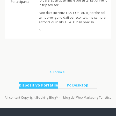
lo darei sugli upselling, e poi su target di livello
Partecipante
in tripadvisor.
Non date incentivi FISSI COSTANTI, perchè col
tempo vengono dati per scontati, ma sempre
a fronte di un RISULTATO ben preciso.
S.
Torna su
Dispositivo Portatile
Pc Desktop
All content Copyright Booking Blog™ - Il blog del Web Marketing Turistico