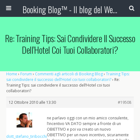
Booking Blog™ - Il blog del Web Marketing Turistico
Re: Training Tips: Sai Condividere Il Successo
Dell’Hotel Coi Tuoi Collaboratori?
Home
›
Forum
›
Commenti agli articoli di Booking Blog
›
Training Tips:
sai condividere il successo dell’Hotel coi tuoi collaboratori?
›
Re:
Training Tips: sai condividere il successo dell’Hotel coi tuoi
collaboratori?
12 Ottobre 2010 alle 13:30
#19508
ne parlavo oggi con un mio amico consulente,
l’incentivo VA DATO sempre a fronte di un
OBIETTIVO e poi va creato un nuovo
OBIETTIVO per un nuvo incentivo, sicuramente
dott_stefano_tiribocchi