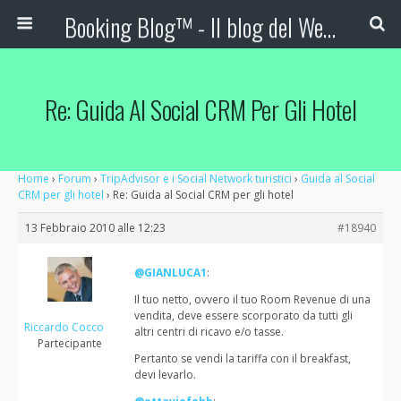
Booking Blog™ - Il blog del Web Marketing Turistico
Re: Guida Al Social CRM Per Gli Hotel
Home
›
Forum
›
TripAdvisor e i Social Network turistici
›
Guida al Social
CRM per gli hotel
›
Re: Guida al Social CRM per gli hotel
13 Febbraio 2010 alle 12:23
#18940
@GIANLUCA1
:
Il tuo netto, ovvero il tuo Room Revenue di una
vendita, deve essere scorporato da tutti gli
Riccardo Cocco
altri centri di ricavo e/o tasse.
Partecipante
Pertanto se vendi la tariffa con il breakfast,
devi levarlo.