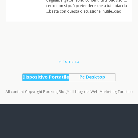
deglialbergatori sono contenti di tripadvisor…
certo non si può pretendere che a tutti piaccia
…basta con questa discussione inutile..ciao
Torna su
Dispositivo Portatile
Pc Desktop
All content Copyright Booking Blog™ - Il blog del Web Marketing Turistico