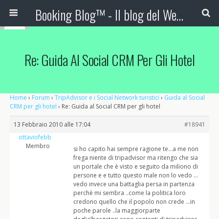
Booking Blog™ - Il blog del Web Marketing Turistico
Re: Guida Al Social CRM Per Gli Hotel
Home
›
Forum
›
TripAdvisor e i Social Network turistici
›
Guida al Social
CRM per gli hotel
›
Re: Guida al Social CRM per gli hotel
13 Febbraio 2010 alle 17:04
#18941
ottaviofebb
Membro
si ho capito hai sempre ragione te…a me non
frega niente di tripadvisor ma ritengo che sia
un portale che è visto e seguito da miliono di
persone e e tutto questo male non lo vedo …
vedo invece una battaglia persa in partenza
perchè mi sembra ..come la politica loro
credono quello che il popolo non crede …in
poche parole ..la maggiorparte