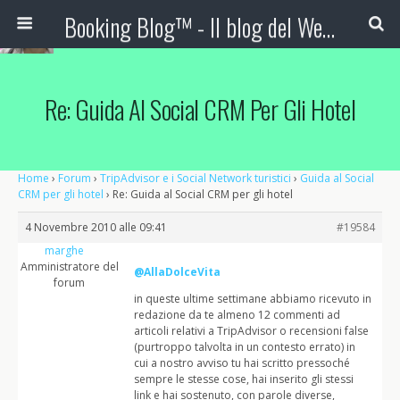
Booking Blog™ - Il blog del Web Marketing Turistico
Re: Guida Al Social CRM Per Gli Hotel
Home
›
Forum
›
TripAdvisor e i Social Network turistici
›
Guida al Social
CRM per gli hotel
›
Re: Guida al Social CRM per gli hotel
4 Novembre 2010 alle 09:41
#19584
marghe
Amministratore del
@AllaDolceVita
forum
in queste ultime settimane abbiamo ricevuto in
redazione da te almeno 12 commenti ad
articoli relativi a TripAdvisor o recensioni false
(purtroppo talvolta in un contesto errato) in
cui a nostro avviso tu hai scritto pressoché
sempre le stesse cose, hai inserito gli stessi
link e hai sostenuto, con parole diverse,