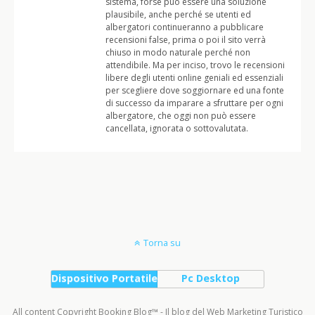
sistema, forse può essere una soluzione
plausibile, anche perché se utenti ed
albergatori continueranno a pubblicare
recensioni false, prima o poi il sito verrà
chiuso in modo naturale perché non
attendibile. Ma per inciso, trovo le recensioni
libere degli utenti online geniali ed essenziali
per scegliere dove soggiornare ed una fonte
di successo da imparare a sfruttare per ogni
albergatore, che oggi non può essere
cancellata, ignorata o sottovalutata.
Torna su
Dispositivo Portatile
Pc Desktop
All content Copyright Booking Blog™ - Il blog del Web Marketing Turistico