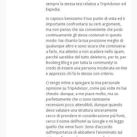
sempre la stessa tesi relativa a TripAdvisor ed
Expedia.
Io capisco benissimo il tuo punto di vista ed è
importante confrontarsi su certi argomenti,
ma non penso che sia conveniente che posti
continuamente gli stessi contenuti in questo
modo: hai chiarito la tua posizione meglio di
qualunque altro e sono sicura che continuerai
a farlo, ma attento a non scadere nello spam,
perché sarebbe del tutto deleterio, per te, per
Booking Blog e per tutta la community! Io
credo di essere una persona moderata on-line
e apprezzo chi fa lo stesso con criterio.
Ci tengo infine a spiegare la mia personale
opinione su TripAdvisor, come più volte mi hai
chiesto: dunque, a me piace molto, ma so
perfettamente che ci sono tantissime
recensioni poco attendibili, dunque quando
devo valutare una struttura sinceramente
cerco di prendere in considerazione più fonti,
cerco il nome dell’hotel su Google e mi leggo
quello che viene fuori. Sono d’accordo
sull’importanza di abbattere l’anonimato sul