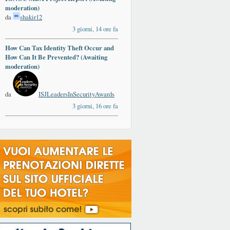
moderation)
da
shakir12
3 giorni, 14 ore fa
How Can Tax Identity Theft Occur and
How Can It Be Prevented? (Awaiting
moderation)
da
ISJLeadersInSecurityAwards
3 giorni, 16 ore fa