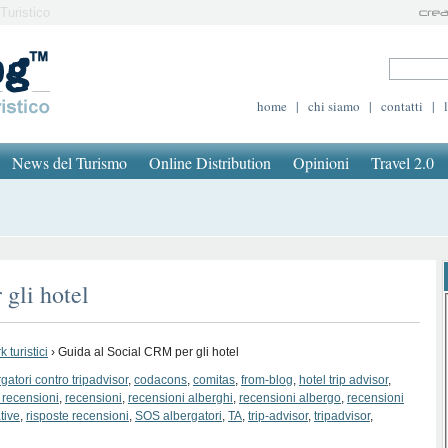
Turistico
home
|
chi siamo
|
contatti
|
News del Turismo
Online Distribution
Opinioni
Travel 2.0
gli hotel
 turistici
›
Guida al Social CRM per gli hotel
gatori contro tripadvisor
,
codacons
,
comitas
,
from-blog
,
hotel trip advisor
,
 recensioni
,
recensioni
,
recensioni alberghi
,
recensioni albergo
,
recensioni
tive
,
risposte recensioni
,
SOS albergatori
,
TA
,
trip-advisor
,
tripadvisor
,