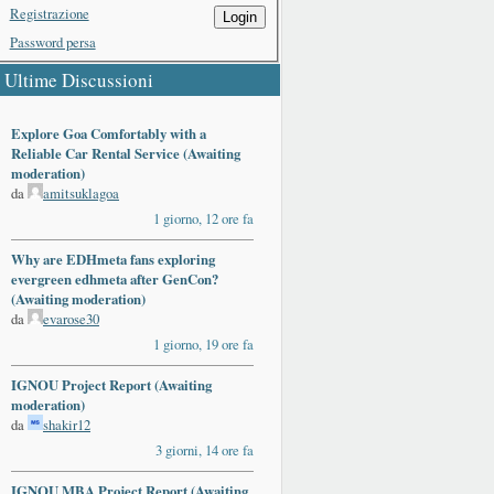
Registrazione
Login
Password persa
Ultime Discussioni
Explore Goa Comfortably with a
Reliable Car Rental Service (Awaiting
moderation)
da
amitsuklagoa
1 giorno, 12 ore fa
Why are EDHmeta fans exploring
evergreen edhmeta after GenCon?
(Awaiting moderation)
da
evarose30
1 giorno, 19 ore fa
IGNOU Project Report (Awaiting
moderation)
da
shakir12
3 giorni, 14 ore fa
IGNOU MBA Project Report (Awaiting