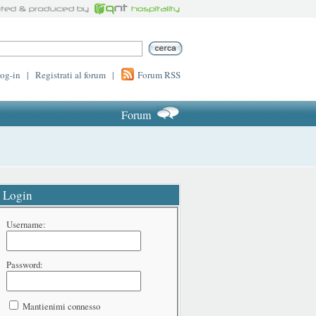
log-in
|
Registrati al forum
|
Forum RSS
Forum
Login
Username:
Password:
Mantienimi connesso