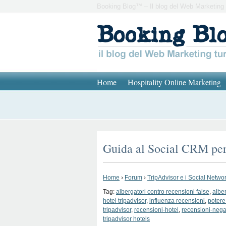
Booking Blog™ – Il blog del Web Marketing 
H
ome
Hospitality Online Marketing
Guida al Social CRM per 
Home
›
Forum
›
TripAdvisor e i Social Network
Tag:
albergatori contro recensioni false
,
alber
hotel tripadvisor
,
influenza recensioni
,
potere
tripadvisor
,
recensioni-hotel
,
recensioni-nega
tripadvisor hotels