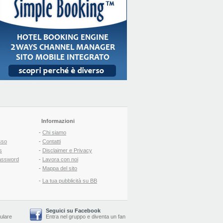
Informazioni
-
Chi siamo
sso
-
Contatti
s
-
Disclaimer e Privacy
assword
-
Lavora con noi
-
Mappa del sito
-
La tua pubblicità su BB
Seguici su Facebook
lulare
Entra nel gruppo
e
diventa un fan