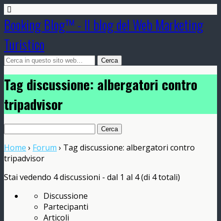
Booking Blog™ - Il blog del Web Marketing
Turistico
Tag discussione: albergatori contro
tripadvisor
Ricerca
per:
Home
›
Forum
›
Tag discussione: albergatori contro
tripadvisor
Stai vedendo 4 discussioni - dal 1 al 4 (di 4 totali)
Discussione
Partecipanti
Articoli