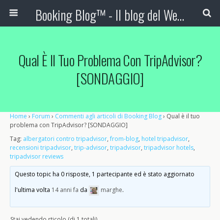
Booking Blog™ - Il blog del Web Marketing Turistico
Qual È Il Tuo Problema Con TripAdvisor?
[SONDAGGIO]
Home
›
Forum
›
Commenti agli articoli di Booking Blog
›
Qual è il tuo
problema con TripAdvisor? [SONDAGGIO]
Tag:
albergatori contro tripadvisor
,
from-blog
,
hotel tripadvisor
,
recensioni tripadvisor
,
trip-advisor
,
tripadvisor
,
tripadvisor hotels
,
tripadvisor reviews
Questo topic ha 0 risposte, 1 partecipante ed è stato aggiornato
l'ultima volta
14 anni fa
da
marghe
.
Stai vedendo rticolo (di 1 totali)