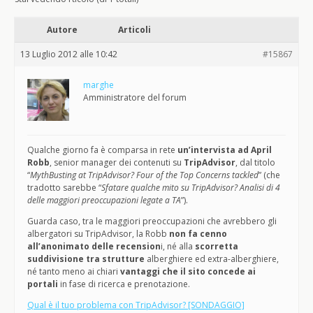
Autore
Articoli
13 Luglio 2012 alle 10:42
#15867
marghe
Amministratore del forum
Qualche giorno fa è comparsa in rete
un’intervista ad April
Robb
, senior manager dei contenuti su
TripAdvisor
, dal titolo
“
MythBusting at TripAdvisor? Four of the Top Concerns tackled
” (che
tradotto sarebbe “
Sfatare qualche mito su TripAdvisor? Analisi di 4
delle maggiori preoccupazioni legate a TA
”).
Guarda caso, tra le maggiori preoccupazioni che avrebbero gli
albergatori su TripAdvisor, la Robb
non fa cenno
all’anonimato delle recension
i, né alla
scorretta
suddivisione tra strutture
alberghiere ed extra-alberghiere,
né tanto meno ai chiari
vantaggi che il sito concede ai
portali
in fase di ricerca e prenotazione.
Qual è il tuo problema con TripAdvisor? [SONDAGGIO]