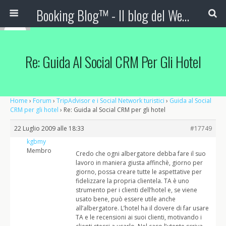
Booking Blog™ - Il blog del Web Marketing Turistico
Re: Guida Al Social CRM Per Gli Hotel
Home
›
Forum
›
TripAdvisor e i Social Network turistici
›
Guida al Social
CRM per gli hotel
›
Re: Guida al Social CRM per gli hotel
22 Luglio 2009 alle 18:33
#17749
kgbmy
Membro
Credo che ogni albergatore debba fare il suo
lavoro in maniera giusta affinchè, giorno per
giorno, possa creare tutte le aspettative per
fidelizzare la propria clientela. TA è uno
strumento per i clienti dell’hotel e, se viene
usato bene, può essere utile anche
all’albergatore. L’hotel ha il dovere di far usare
TA e le recensioni ai suoi clienti, motivando i