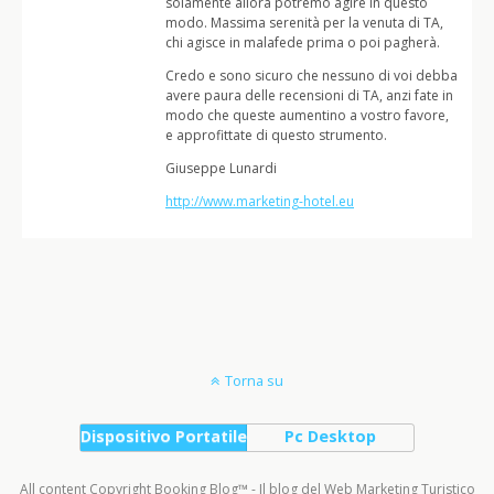
solamente allora potremo agire in questo
modo. Massima serenità per la venuta di TA,
chi agisce in malafede prima o poi pagherà.
Credo e sono sicuro che nessuno di voi debba
avere paura delle recensioni di TA, anzi fate in
modo che queste aumentino a vostro favore,
e approfittate di questo strumento.
Giuseppe Lunardi
http://www.marketing-hotel.eu
Torna su
Dispositivo Portatile
Pc Desktop
All content Copyright Booking Blog™ - Il blog del Web Marketing Turistico