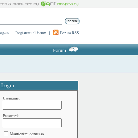
log-in
|
Registrati al forum
|
Forum RSS
Forum
Login
Username:
Password:
Mantienimi connesso