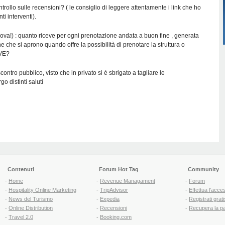
ntrollo sulle recensioni? ( le consiglio di leggere attentamente i link che ho
ti interventi).
va!) : quanto riceve per ogni prenotazione andata a buon fine , generata
ne che si aprono quando offre la possibilità di prenotare la struttura o
IVE?
scontro pubblico, visto che in privato si è sbrigato a tagliare le
o distinti saluti
Contenuti
Forum Hot Tag
Community
-
Home
-
Revenue Managament
-
Forum
-
Hospitality Online Marketing
-
TripAdvisor
-
Effettua l'acce
-
News del Turismo
-
Expedia
-
Registrati grati
-
Online Distribution
-
Recensioni
-
Recupera la p
-
Travel 2.0
-
Booking.com