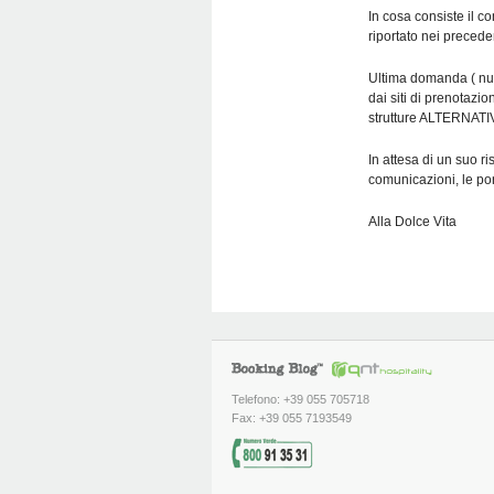
In cosa consiste il co
riportato nei preceden
Ultima domanda ( nuo
dai siti di prenotazio
strutture ALTERNAT
In attesa di un suo ri
comunicazioni, le porg
Alla Dolce Vita
Telefono: +39 055 705718
Fax: +39 055 7193549