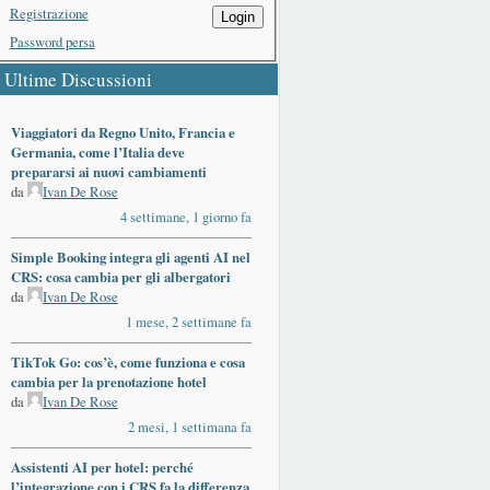
Registrazione
Login
Password persa
Ultime Discussioni
Viaggiatori da Regno Unito, Francia e
Germania, come l’Italia deve
prepararsi ai nuovi cambiamenti
da
Ivan De Rose
4 settimane, 1 giorno fa
Simple Booking integra gli agenti AI nel
CRS: cosa cambia per gli albergatori
da
Ivan De Rose
1 mese, 2 settimane fa
TikTok Go: cos’è, come funziona e cosa
cambia per la prenotazione hotel
da
Ivan De Rose
2 mesi, 1 settimana fa
Assistenti AI per hotel: perché
l’integrazione con i CRS fa la differenza