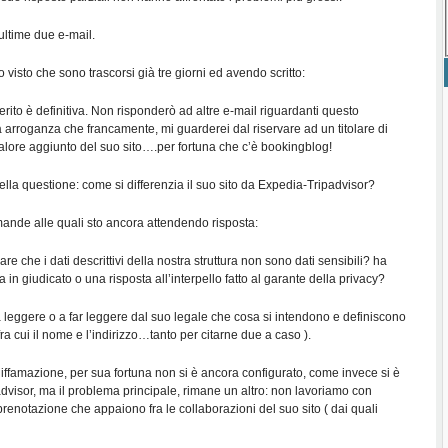
ultime due e-mail.
 visto che sono trascorsi già tre giorni ed avendo scritto:
erito è definitiva. Non risponderò ad altre e-mail riguardanti questo
 arroganza che francamente, mi guarderei dal riservare ad un titolare di
 valore aggiunto del suo sito….per fortuna che c’è bookingblog!
lla questione: come si differenzia il suo sito da Expedia-Tripadvisor?
ande alle quali sto ancora attendendo risposta:
e che i dati descrittivi della nostra struttura non sono dati sensibili? ha
in giudicato o una risposta all’interpello fatto al garante della privacy?
 leggere o a far leggere dal suo legale che cosa si intendono e definiscono
fra cui il nome e l’indirizzo…tanto per citarne due a caso ).
diffamazione, per sua fortuna non si è ancora configurato, come invece si è
dvisor, ma il problema principale, rimane un altro: non lavoriamo con
 prenotazione che appaiono fra le collaborazioni del suo sito ( dai quali