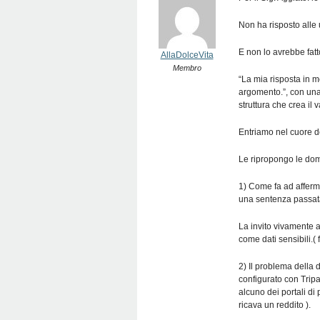
Non ha risposto alle 
E non lo avrebbe fatto
AllaDolceVita
Membro
“La mia risposta in m
argomento.”, con una
struttura che crea il
Entriamo nel cuore de
Le ripropongo le dom
1) Come fa ad affermar
una sentenza passata 
La invito vivamente a
come dati sensibili.( 
2) Il problema della 
configurato con Tripa
alcuno dei portali di
ricava un reddito ).