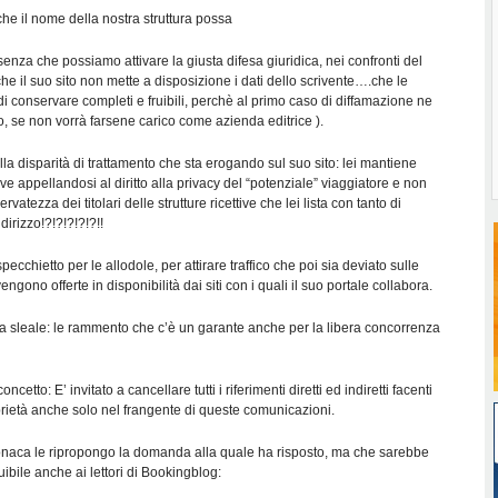
he il nome della nostra struttura possa
senza che possiamo attivare la giusta difesa giuridica, nei confronti del
che il suo sito non mette a disposizione i dati dello scrivente….che le
i conservare completi e fruibili, perchè al primo caso di diffamazione ne
, se non vorrà farsene carico come azienda editrice ).
la disparità di trattamento che sta erogando sul suo sito: lei mantiene
ive appellandosi al diritto alla privacy del “potenziale” viaggiatore e non
riservatezza dei titolari delle strutture ricettive che lei lista con tanto di
irizzo!?!?!?!?!?!!
pecchietto per le allodole, per attirare traffico che poi sia deviato sulle
engono offerte in disponibilità dai siti con i quali il suo portale collabora.
 sleale: le rammento che c’è un garante anche per la libera concorrenza
oncetto: E’ invitato a cancellare tutti i riferimenti diretti ed indiretti facenti
prietà anche solo nel frangente di queste comunicazioni.
 cronaca le ripropongo la domanda alla quale ha risposto, ma che sarebbe
ibile anche ai lettori di Bookingblog: