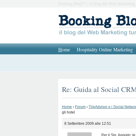
Booking Blog™ – Il blog del Web Marketing 
H
ome
Hospitality Online Marketing
Re: Guida al Social CRM 
Home
›
Forum
›
TripAdvisor e i Social Network
gli hotel
8 Settembre 2009 alle 12:51
Per il Sig. Aggiato: l