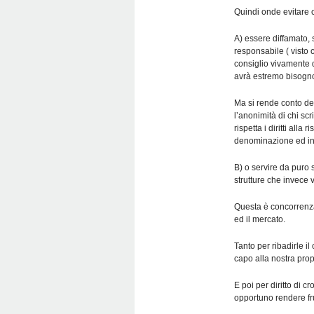
Quindi onde evitare c
A) essere diffamato, 
responsabile ( visto 
consiglio vivamente d
avrà estremo bisogno
Ma si rende conto del
l’anonimità di chi scr
rispetta i diritti alla 
denominazione ed ind
B) o servire da puro s
strutture che invece v
Questa è concorrenza
ed il mercato.
Tanto per ribadirle il c
capo alla nostra pro
E poi per diritto di
opportuno rendere fru