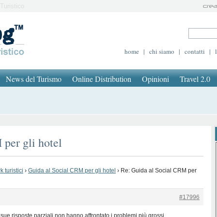
Turistico
home
|
chi siamo
|
contatti
|
News del Turismo
Online Distribution
Opinioni
Travel 2.0
per gli hotel
 turistici
›
Guida al Social CRM per gli hotel
›
Re: Guida al Social CRM per
#17996
e sue risposte parziali non hanno affrontato i problemi più grossi.