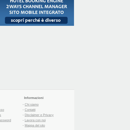
Informazioni
-
Chi siamo
sso
-
Contatti
s
-
Disclaimer e Privacy
assword
-
Lavora con noi
-
Mappa del sito