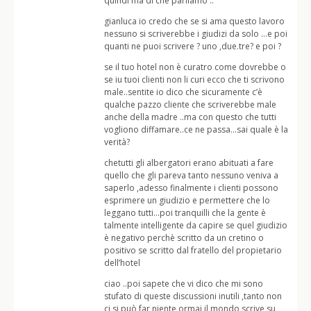
quindi ma di che parliamo ..
gianluca io credo che se si ama questo lavoro
nessuno si scriverebbe i giudizi da solo …e poi
quanti ne puoi scrivere ? uno ,due.tre? e poi ?
se il tuo hotel non è curatro come dovrebbe o
se iu tuoi clienti non li curi ecco che ti scrivono
male..sentite io dico che sicuramente c’è
qualche pazzo cliente che scriverebbe male
anche della madre ..ma con questo che tutti
vogliono diffamare..ce ne passa…sai quale è la
verità?
chetutti gli albergatori erano abituati a fare
quello che gli pareva tanto nessuno veniva a
saperlo ,adesso finalmente i clienti possono
esprimere un giudizio e permettere che lo
leggano tutti…poi tranquilli che la gente è
talmente intelligente da capire se quel giudizio
è negativo perchè scritto da un cretino o
positivo se scritto dal fratello del propietario
dell’hotel
ciao ..poi sapete che vi dico che mi sono
stufato di queste discussioni inutili ,tanto non
ci si può far niente ormai il mondo scrive su