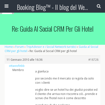
Booking Blog™ - Il blog del Web Marketing Turistico
Re: Guida Al Social CRM Per Gli Hotel
Home
›
Forum
›
TripAdvisor e i Social Network turistici
›
Guida al Social
CRM per gli hotel
›
Re: Guida al Social CRM per gli hotel
11 Gennaio 2010 alle 16:36
#18728
ottaviofebb
Membro
a gianluca
poi secondo me il mercato si regola da solo
con i clienti
voglio dire se un hotel ha dei giudizi positivi ed
il cliente che arriva non riscontra ciò…prende e
scrive che l’hotel non è come descritto