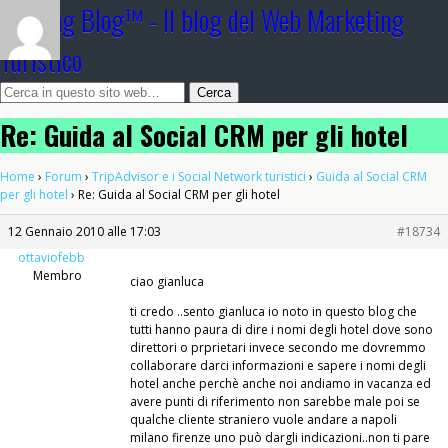
Booking Blog™ - Il blog del Web Marketing
Turistico
Re: Guida al Social CRM per gli hotel
Home
›
Forum
›
TripAdvisor e i Social Network turistici
›
Guida al Social CRM
per gli hotel
›
Re: Guida al Social CRM per gli hotel
12 Gennaio 2010 alle 17:03
#18734
ottaviofebb
Membro
ciao gianluca
ti credo ..sento gianluca io noto in questo blog che
tutti hanno paura di dire i nomi degli hotel dove sono
direttori o prprietari invece secondo me dovremmo
collaborare darci informazioni e sapere i nomi degli
hotel anche perchè anche noi andiamo in vacanza ed
avere punti di riferimento non sarebbe male poi se
qualche cliente straniero vuole andare a napoli
milano firenze uno può dargli indicazioni..non ti pare