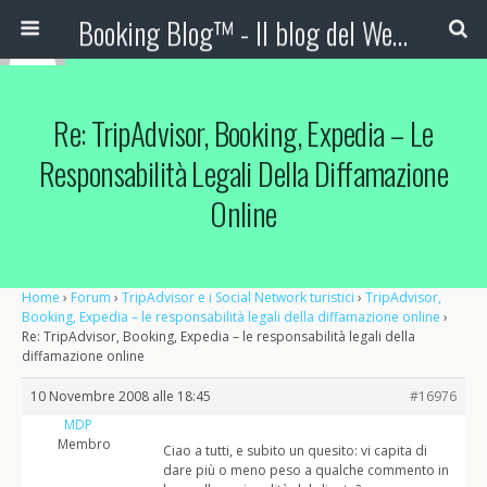
Booking Blog™ - Il blog del Web Marketing Turistico
Re: TripAdvisor, Booking, Expedia – Le
Responsabilità Legali Della Diffamazione
Online
Home
›
Forum
›
TripAdvisor e i Social Network turistici
›
TripAdvisor,
Booking, Expedia – le responsabilità legali della diffamazione online
›
Re: TripAdvisor, Booking, Expedia – le responsabilità legali della
diffamazione online
10 Novembre 2008 alle 18:45
#16976
MDP
Membro
Ciao a tutti, e subito un quesito: vi capita di
dare più o meno peso a qualche commento in