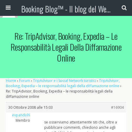
Booking Blog™ - Il blog del Web Marketing Turistico
Re: TripAdvisor, Booking, Expedia – Le
Responsabilità Legali Della Diffamazione
Online
Home
›
Forum
›
TripAdvisor e i Social Network turistici
›
TripAdvisor,
Booking, Expedia – le responsabilità legali della diffamazione online
›
Re: TripAdvisor, Booking, Expedia – le responsabilità legali della
diffamazione online
30 Ottobre 2008 alle 15:03
#16904
evpandolfi
Membro
se osserviamo attentamente siti che, oltre a
pubblicare commenti, chiedono anche agli