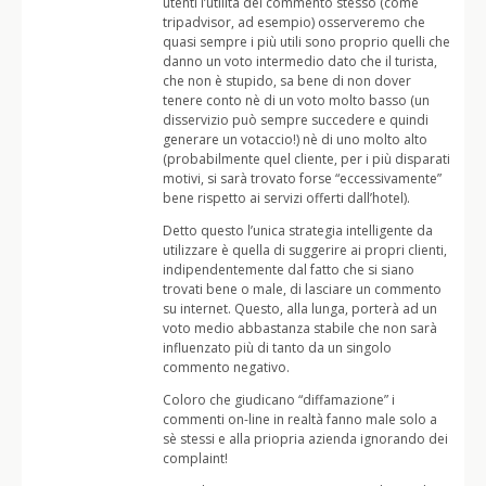
utenti l’utilità del commento stesso (come
tripadvisor, ad esempio) osserveremo che
quasi sempre i più utili sono proprio quelli che
danno un voto intermedio dato che il turista,
che non è stupido, sa bene di non dover
tenere conto nè di un voto molto basso (un
disservizio può sempre succedere e quindi
generare un votaccio!) nè di uno molto alto
(probabilmente quel cliente, per i più disparati
motivi, si sarà trovato forse “eccessivamente”
bene rispetto ai servizi offerti dall’hotel).
Detto questo l’unica strategia intelligente da
utilizzare è quella di suggerire ai propri clienti,
indipendentemente dal fatto che si siano
trovati bene o male, di lasciare un commento
su internet. Questo, alla lunga, porterà ad un
voto medio abbastanza stabile che non sarà
influenzato più di tanto da un singolo
commento negativo.
Coloro che giudicano “diffamazione” i
commenti on-line in realtà fanno male solo a
sè stessi e alla priopria azienda ignorando dei
complaint!