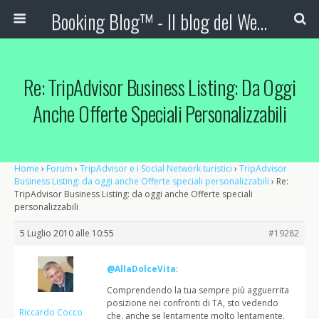
Booking Blog™ - Il blog del Web Marketing Turistico
Re: TripAdvisor Business Listing: Da Oggi
Anche Offerte Speciali Personalizzabili
Home
›
Forum
›
TripAdvisor e i Social Network turistici
›
TripAdvisor
Business Listing: da oggi anche Offerte speciali personalizzabili
›
Re:
TripAdvisor Business Listing: da oggi anche Offerte speciali
personalizzabili
5 Luglio 2010 alle 10:55
#19282
@AllaDolceVita
:
Comprendendo la tua sempre più agguerrita
posizione nei confronti di TA, sto vedendo
Riccardo Cocco
che, anche se lentamente molto lentamente,