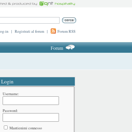
log-in
|
Registrati al forum
|
Forum RSS
Forum
Login
Username:
Password:
Mantienimi connesso