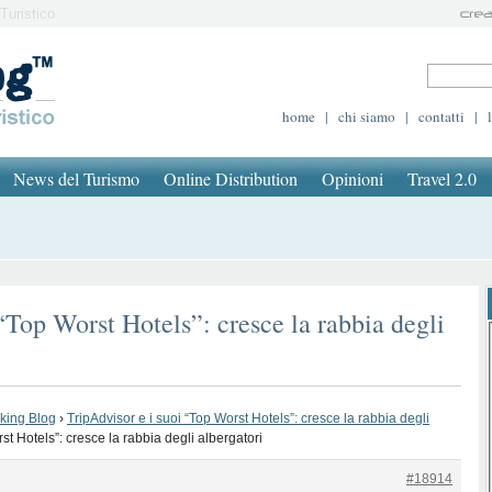
Turistico
home
|
chi siamo
|
contatti
|
News del Turismo
Online Distribution
Opinioni
Travel 2.0
“Top Worst Hotels”: cresce la rabbia degli
oking Blog
›
TripAdvisor e i suoi “Top Worst Hotels”: cresce la rabbia degli
st Hotels”: cresce la rabbia degli albergatori
#18914