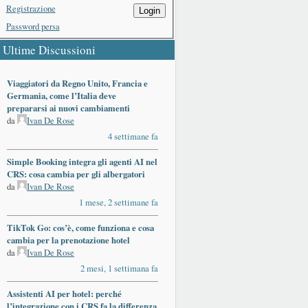
Registrazione
Login
Password persa
Ultime Discussioni
Viaggiatori da Regno Unito, Francia e
Germania, come l’Italia deve
prepararsi ai nuovi cambiamenti
da
Ivan De Rose
4 settimane fa
Simple Booking integra gli agenti AI nel
CRS: cosa cambia per gli albergatori
da
Ivan De Rose
1 mese, 2 settimane fa
TikTok Go: cos’è, come funziona e cosa
cambia per la prenotazione hotel
da
Ivan De Rose
2 mesi, 1 settimana fa
Assistenti AI per hotel: perché
l’integrazione con i CRS fa la differenza