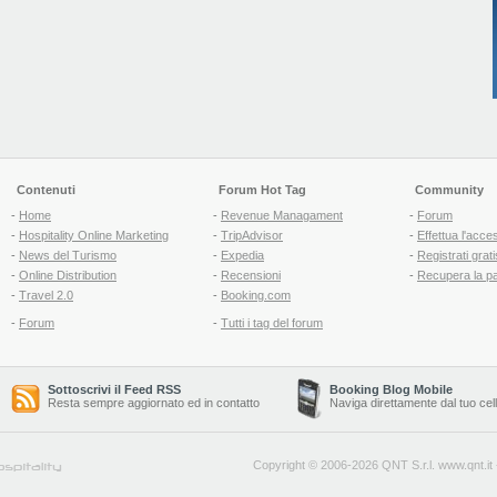
Contenuti
Forum Hot Tag
Community
-
Home
-
Revenue Managament
-
Forum
-
Hospitality Online Marketing
-
TripAdvisor
-
Effettua l'acce
-
News del Turismo
-
Expedia
-
Registrati grati
-
Online Distribution
-
Recensioni
-
Recupera la p
-
Travel 2.0
-
Booking.com
-
Forum
-
Tutti i tag del forum
Sottoscrivi il Feed RSS
Booking Blog Mobile
Resta sempre aggiornato ed in contatto
Naviga direttamente dal tuo cel
Copyright © 2006-2026 QNT S.r.l.
www.qnt.it