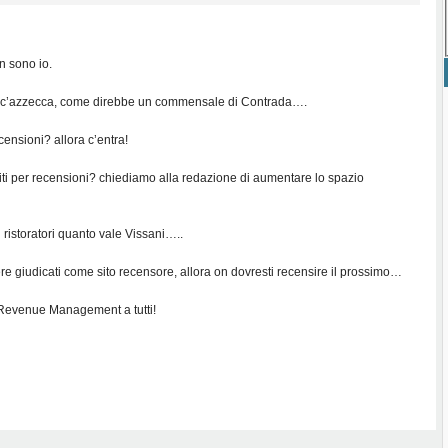
n sono io.
 c’azzecca, come direbbe un commensale di Contrada….
censioni? allora c’entra!
 i siti per recensioni? chiediamo alla redazione di aumentare lo spazio
ristoratori quanto vale Vissani…..
re giudicati come sito recensore, allora on dovresti recensire il prossimo…
Revenue Management a tutti!