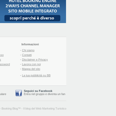
Informazioni
-
Chi siamo
sso
-
Contatti
s
-
Disclaimer e Privacy
assword
-
Lavora con noi
-
Mappa del sito
-
La tua pubblicità su BB
Seguici su Facebook
lulare
Entra nel gruppo
e
diventa un fan
-
Booking Blog
™ -
Il blog del Web Marketing Turistico