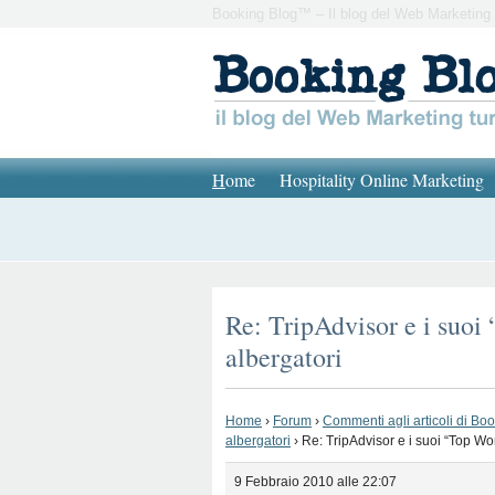
Booking Blog™ – Il blog del Web Marketing 
H
ome
Hospitality Online Marketing
Re: TripAdvisor e i suoi 
albergatori
Home
›
Forum
›
Commenti agli articoli di Bo
albergatori
›
Re: TripAdvisor e i suoi “Top Wor
9 Febbraio 2010 alle 22:07