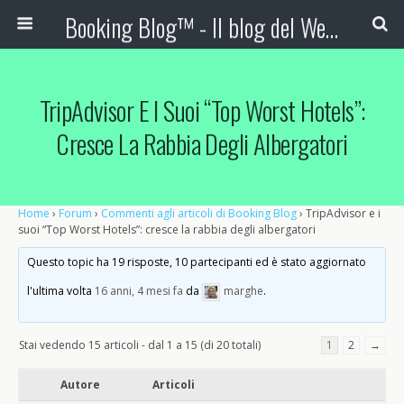
Booking Blog™ - Il blog del Web Marketing Turistico
TripAdvisor E I Suoi “Top Worst Hotels”:
Cresce La Rabbia Degli Albergatori
Home
›
Forum
›
Commenti agli articoli di Booking Blog
›
TripAdvisor e i
suoi “Top Worst Hotels”: cresce la rabbia degli albergatori
Questo topic ha 19 risposte, 10 partecipanti ed è stato aggiornato
l'ultima volta
16 anni, 4 mesi fa
da
marghe
.
Stai vedendo 15 articoli - dal 1 a 15 (di 20 totali)
1
2
→
Autore
Articoli