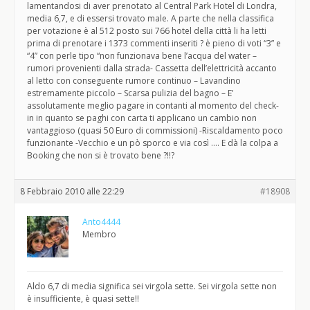
lamentandosi di aver prenotato al Central Park Hotel di Londra,
media 6,7, e di essersi trovato male. A parte che nella classifica
per votazione è al 512 posto sui 766 hotel della città li ha letti
prima di prenotare i 1373 commenti inseriti ? è pieno di voti “3” e
“4” con perle tipo “non funzionava bene l’acqua del water –
rumori provenienti dalla strada- Cassetta dell’elettricità accanto
al letto con conseguente rumore continuo – Lavandino
estremamente piccolo – Scarsa pulizia del bagno – E’
assolutamente meglio pagare in contanti al momento del check-
in in quanto se paghi con carta ti applicano un cambio non
vantaggioso (quasi 50 Euro di commissioni) -Riscaldamento poco
funzionante -Vecchio e un pò sporco e via così …. E dà la colpa a
Booking che non si è trovato bene ?!!?
8 Febbraio 2010 alle 22:29
#18908
Anto4444
Membro
Aldo 6,7 di media significa sei virgola sette. Sei virgola sette non
è insufficiente, è quasi sette!!