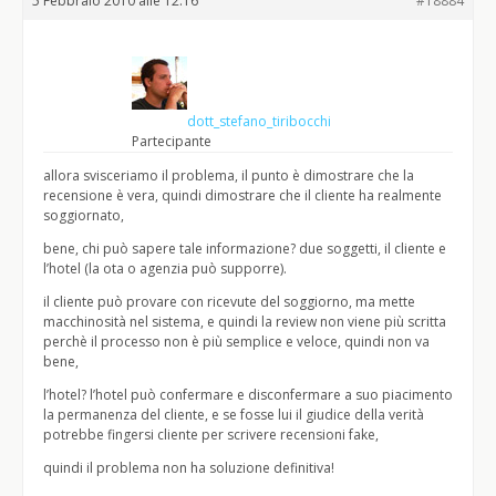
5 Febbraio 2010 alle 12:16
#18884
dott_stefano_tiribocchi
Partecipante
allora svisceriamo il problema, il punto è dimostrare che la
recensione è vera, quindi dimostrare che il cliente ha realmente
soggiornato,
bene, chi può sapere tale informazione? due soggetti, il cliente e
l’hotel (la ota o agenzia può supporre).
il cliente può provare con ricevute del soggiorno, ma mette
macchinosità nel sistema, e quindi la review non viene più scritta
perchè il processo non è più semplice e veloce, quindi non va
bene,
l’hotel? l’hotel può confermare e disconfermare a suo piacimento
la permanenza del cliente, e se fosse lui il giudice della verità
potrebbe fingersi cliente per scrivere recensioni fake,
quindi il problema non ha soluzione definitiva!