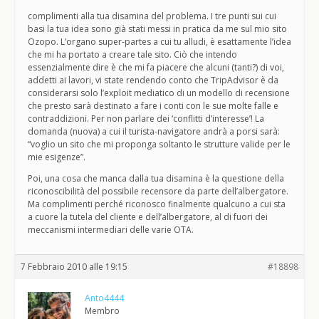
complimenti alla tua disamina del problema. I tre punti sui cui
basi la tua idea sono già stati messi in pratica da me sul mio sito
Ozopo. L’organo super-partes a cui tu alludi, è esattamente l’idea
che mi ha portato a creare tale sito. Ciò che intendo
essenzialmente dire è che mi fa piacere che alcuni (tanti?) di voi,
addetti ai lavori, vi state rendendo conto che TripAdvisor è da
considerarsi solo l’exploit mediatico di un modello di recensione
che presto sarà destinato a fare i conti con le sue molte falle e
contraddizioni. Per non parlare dei ‘conflitti d’interesse’! La
domanda (nuova) a cui il turista-navigatore andrà a porsi sarà:
“voglio un sito che mi proponga soltanto le strutture valide per le
mie esigenze”.
Poi, una cosa che manca dalla tua disamina è la questione della
riconoscibilità del possibile recensore da parte dell’albergatore.
Ma complimenti perché riconosco finalmente qualcuno a cui sta
a cuore la tutela del cliente e dell’albergatore, al di fuori dei
meccanismi intermediari delle varie OTA.
7 Febbraio 2010 alle 19:15
#18898
Anto4444
Membro