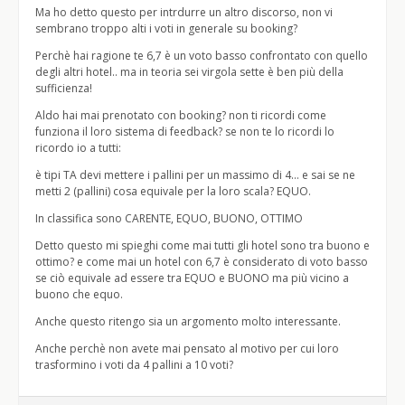
Ma ho detto questo per intrdurre un altro discorso, non vi
sembrano troppo alti i voti in generale su booking?
Perchè hai ragione te 6,7 è un voto basso confrontato con quello
degli altri hotel.. ma in teoria sei virgola sette è ben più della
sufficienza!
Aldo hai mai prenotato con booking? non ti ricordi come
funziona il loro sistema di feedback? se non te lo ricordi lo
ricordo io a tutti:
è tipi TA devi mettere i pallini per un massimo di 4… e sai se ne
metti 2 (pallini) cosa equivale per la loro scala? EQUO.
In classifica sono CARENTE, EQUO, BUONO, OTTIMO
Detto questo mi spieghi come mai tutti gli hotel sono tra buono e
ottimo? e come mai un hotel con 6,7 è considerato di voto basso
se ciò equivale ad essere tra EQUO e BUONO ma più vicino a
buono che equo.
Anche questo ritengo sia un argomento molto interessante.
Anche perchè non avete mai pensato al motivo per cui loro
trasformino i voti da 4 pallini a 10 voti?