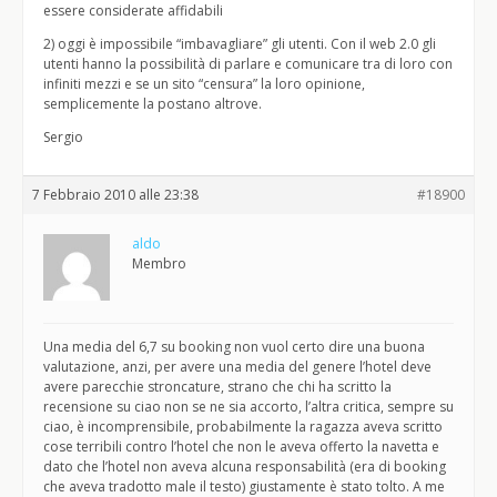
essere considerate affidabili
2) oggi è impossibile “imbavagliare” gli utenti. Con il web 2.0 gli
utenti hanno la possibilità di parlare e comunicare tra di loro con
infiniti mezzi e se un sito “censura” la loro opinione,
semplicemente la postano altrove.
Sergio
7 Febbraio 2010 alle 23:38
#18900
aldo
Membro
Una media del 6,7 su booking non vuol certo dire una buona
valutazione, anzi, per avere una media del genere l’hotel deve
avere parecchie stroncature, strano che chi ha scritto la
recensione su ciao non se ne sia accorto, l’altra critica, sempre su
ciao, è incomprensibile, probabilmente la ragazza aveva scritto
cose terribili contro l’hotel che non le aveva offerto la navetta e
dato che l’hotel non aveva alcuna responsabilità (era di booking
che aveva tradotto male il testo) giustamente è stato tolto. A me