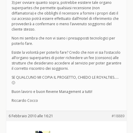
3) per ovviare quanto sopra, potrebbe esistere tale organo
superpartes che permette qualsiasi recensione (non
diffamatoria) e che obblighi il recensore a fornire i propri dati il
cui accesso potrà essere effettuato dall’Hotel di riferimento che
provvederà a confermare o meno l’avvenuto soggiorno del
cliente stesso.
Non mi sembra che non vi siano i presupposti tecnologici per
poterlo fare.
Esiste la volontà per poterlo fare? Credo che non vi sia l’ostacolo
all’organo superpartes di poter richiedere un fee (consono) alle
strutture che desiderano accedere al servizio per poter garantire
il corretto riscontro dei soggiorni.
SE QUALCUNO MI COPIA IL PROGETTO, CHIEDO LE ROYALTIES…..
🙂
Buon lavoro e buon Revene Management a tutti!
Riccardo Cocco
6 Febbraio 2010 alle 16:21
#18889