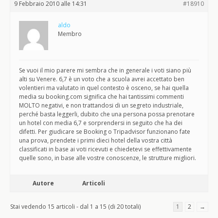
9 Febbraio 2010 alle 14:31
#18910
aldo
Membro
Se vuoi il mio parere mi sembra che in generale i voti siano più
alti su Venere. 6,7 è un voto che a scuola avrei accettato ben
volentieri ma valutato in quel contesto è osceno, se hai quella
media su booking.com significa che hai tantissimi commenti
MOLTO negativi, e non trattandosi di un segreto industriale,
perché basta leggerli, dubito che una persona possa prenotare
un hotel con media 6,7 e sorprendersi in seguito che ha dei
difetti. Per giudicare se Booking o Tripadvisor funzionano fate
una prova, prendete i primi dieci hotel della vostra città
classificati in base ai voti ricevuti e chiedetevi se effettivamente
quelle sono, in base alle vostre conoscenze, le strutture migliori.
Autore
Articoli
Stai vedendo 15 articoli - dal 1 a 15 (di 20 totali)
1
2
→