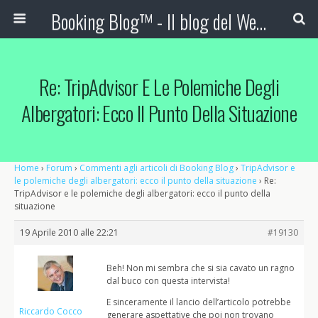
Booking Blog™ - Il blog del Web Marketing Turistico
Re: TripAdvisor E Le Polemiche Degli
Albergatori: Ecco Il Punto Della Situazione
Home
›
Forum
›
Commenti agli articoli di Booking Blog
›
TripAdvisor e
le polemiche degli albergatori: ecco il punto della situazione
›
Re:
TripAdvisor e le polemiche degli albergatori: ecco il punto della
situazione
19 Aprile 2010 alle 22:21
#19130
Beh! Non mi sembra che si sia cavato un ragno
dal buco con questa intervista!
E sinceramente il lancio dell’articolo potrebbe
Riccardo Cocco
generare aspettative che poi non trovano