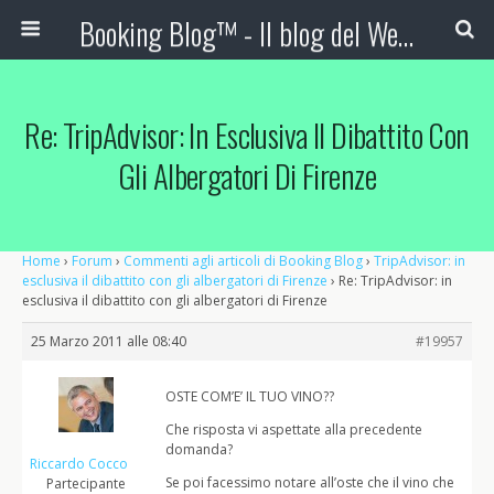
Booking Blog™ - Il blog del Web Marketing Turistico
Re: TripAdvisor: In Esclusiva Il Dibattito Con
Gli Albergatori Di Firenze
Home
›
Forum
›
Commenti agli articoli di Booking Blog
›
TripAdvisor: in
esclusiva il dibattito con gli albergatori di Firenze
›
Re: TripAdvisor: in
esclusiva il dibattito con gli albergatori di Firenze
25 Marzo 2011 alle 08:40
#19957
OSTE COM’E’ IL TUO VINO??
Che risposta vi aspettate alla precedente
domanda?
Riccardo Cocco
Se poi facessimo notare all’oste che il vino che
Partecipante