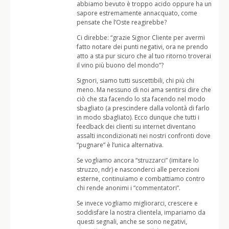
abbiamo bevuto è troppo acido oppure ha un
sapore estremamente annacquato, come
pensate che l’Oste reagirebbe?
Ci direbbe: “grazie Signor Cliente per avermi
fatto notare dei punti negativi, ora ne prendo
atto a sta pur sicuro che al tuo ritorno troverai
il vino più buono del mondo”?
Signori, siamo tutti suscettibili, chi più chi
meno. Ma nessuno di noi ama sentirsi dire che
ciò che sta facendo lo sta facendo nel modo
sbagliato (a prescindere dalla volontà di farlo
in modo sbagliato). Ecco dunque che tutti i
feedback dei clienti su internet diventano
assalti incondizionati nei nostri confronti dove
“pugnare” è l’unica alternativa.
Se vogliamo ancora “struzzarci” (imitare lo
struzzo, ndr) e nasconderci alle percezioni
esterne, continuiamo e combattiamo contro
chi rende anonimi i “commentatori”.
Se invece vogliamo migliorarci, crescere e
soddisfare la nostra clientela, impariamo da
questi segnali, anche se sono negativi,