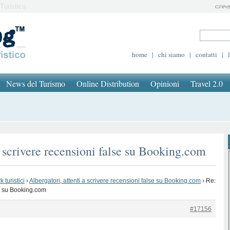
Turistico
home
|
chi siamo
|
contatti
|
News del Turismo
Online Distribution
Opinioni
Travel 2.0
a scrivere recensioni false su Booking.com
 turistici
›
Albergatori, attenti a scrivere recensioni false su Booking.com
›
Re:
se su Booking.com
#17156