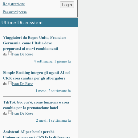
Registrazione
Login
Password persa
Ultime Discussioni
Viaggiatori da Regno Unito, Francia e
Germania, come l’Italia deve
prepararsi ai nuovi cambiamenti
da
Ivan De Rose
4 settimane, 1 giorno fa
Simple Booking integra gli agenti AI nel
CRS: cosa cambia per gli albergatori
da
Ivan De Rose
1 mese, 2 settimane fa
TikTok Go: cos’è, come funziona e cosa
cambia per la prenotazione hotel
da
Ivan De Rose
2 mesi, 1 settimana fa
Assistenti AI per hotel: perché
l’integrazione con i CRS fa la differenza