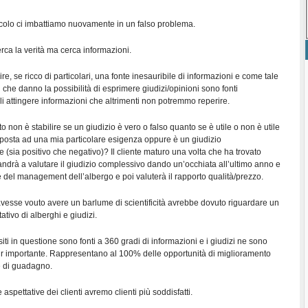
colo ci imbattiamo nuovamente in un falso problema.
cerca la verità ma cerca informazioni.
uire, se ricco di particolari, una fonte inesauribile di informazioni e come tale
iti che danno la possibilità di esprimere giudizi/opinioni sono fonti
ali attingere informazioni che altrimenti non potremmo reperire.
o non è stabilire se un giudizio è vero o falso quanto se è utile o non è utile
sposta ad una mia particolare esigenza oppure è un giudizio
 (sia positivo che negativo)? Il cliente maturo una volta che ha trovato
andrà a valutare il giudizio complessivo dando un’occhiata all’ultimo anno e
e del management dell’albergo e poi valuterà il rapporto qualità/prezzo.
 avesse vouto avere un barlume di scientificità avrebbe dovuto riguardare un
ivo di alberghi e giudizi.
siti in questione sono fonti a 360 gradi di informazioni e i giudizi ne sono
r importante. Rappresentano al 100% delle opportunità di miglioramento
hè di guadagno.
aspettative dei clienti avremo clienti più soddisfatti.