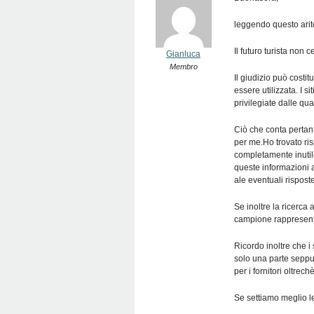
leggendo questo arit
Il futuro turista non 
Gianluca
Membro
Il giudizio può costit
essere utilizzata. I s
privilegiate dalle qu
Ciò che conta pertant
per me.Ho trovato ri
completamente inutile
queste informazioni 
ale eventuali rispost
Se inoltre la ricerca
campione rappresentat
Ricordo inoltre che i 
solo una parte seppu
per i fornitori oltrec
Se settiamo meglio le 