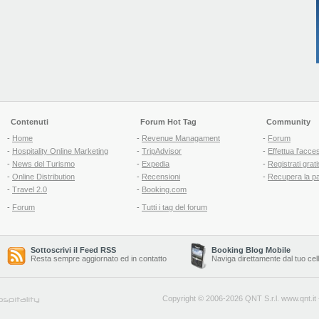
Contenuti
Forum Hot Tag
Community
-
Home
-
Revenue Managament
-
Forum
-
Hospitality Online Marketing
-
TripAdvisor
-
Effettua l'acce
-
News del Turismo
-
Expedia
-
Registrati grati
-
Online Distribution
-
Recensioni
-
Recupera la p
-
Travel 2.0
-
Booking.com
-
Forum
-
Tutti i tag del forum
Sottoscrivi il Feed RSS
Booking Blog Mobile
Resta sempre aggiornato ed in contatto
Naviga direttamente dal tuo cel
Copyright © 2006-2026 QNT S.r.l.
www.qnt.it