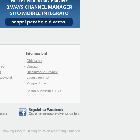
Informazioni
-
Chi siamo
sso
-
Contatti
s
-
Disclaimer e Privacy
assword
-
Lavora con noi
-
Mappa del sito
-
La tua pubblicità su BB
Seguici su Facebook
lulare
Entra nel gruppo
e
diventa un fan
-
Booking Blog
™ -
Il blog del Web Marketing Turistico