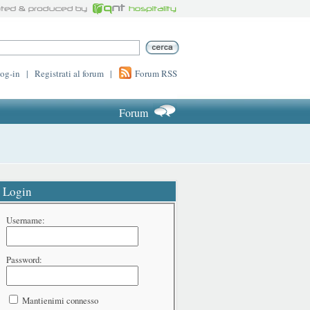
log-in
|
Registrati al forum
|
Forum RSS
Forum
Login
Username:
Password:
Mantienimi connesso