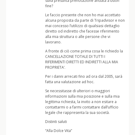
sulla presunta prenotazione andata a buon
fine?
Le faccio presente che non ho mai accettato
alcuna proposta da parte di Tripadvisor e non
mai concesso l’utilizzo di qualsiasi dettaglio
diretto od indiretto che facesse riferimento
alla mia struttura o alle persone che vi
lavorano.
A fronte di ciò come prima cosa le richiedo la
CANCELLAZIONE TOTALE DI TUTTI I
RIFERIMENTI DIRETTI ED INDIRETTI ALLA MIA
PROPRIETA’.
Per i danni arrecati fino ad ora dal 2005, sarà
fatta una valutazione ad hoc.
Se necessitasse di ulteriori o maggiori
informazioni sulla mia posizione e sulla mia
legittima richiesta, la invito a non esitare a
contattarmi o a farmi contattare dall’ufficio
legale che rappresenta la sua società.
Distinti saluti
“Alla Dolce Vita”