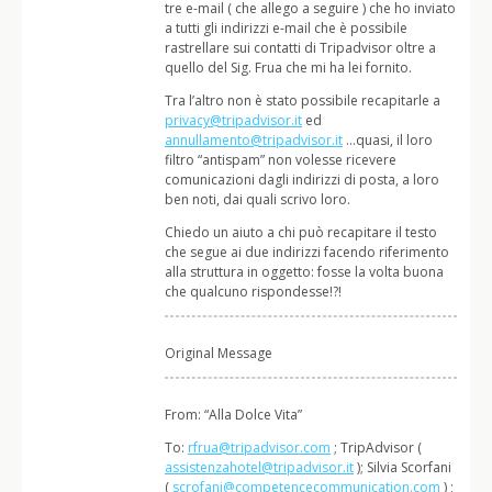
tre e-mail ( che allego a seguire ) che ho inviato
a tutti gli indirizzi e-mail che è possibile
rastrellare sui contatti di Tripadvisor oltre a
quello del Sig. Frua che mi ha lei fornito.
Tra l’altro non è stato possibile recapitarle a
privacy@tripadvisor.it
ed
annullamento@tripadvisor.it
…quasi, il loro
filtro “antispam” non volesse ricevere
comunicazioni dagli indirizzi di posta, a loro
ben noti, dai quali scrivo loro.
Chiedo un aiuto a chi può recapitare il testo
che segue ai due indirizzi facendo riferimento
alla struttura in oggetto: fosse la volta buona
che qualcuno rispondesse!?!
Original Message
From: “Alla Dolce Vita”
To:
rfrua@tripadvisor.com
; TripAdvisor (
assistenzahotel@tripadvisor.it
); Silvia Scorfani
(
scrofani@competencecommunication.com
) ;