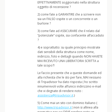
EFFETTIVAMENTE soggiornato nella struttura
oggetto di recensione ?
2) come fate a GARANTIRE che a scrivere non
sia un FALSO ospite o un concorrente o un
burlone ?
3) come fate ad ASSICURARE che il relato dal
“potenziale” ospite, sia confacente all’accaduto
?
4) e soprattutto: su quale principio mostrate
dati sensibili della struttura come nome,
indirizzo, foto e dettagli quando NON HAVETE
MAI RICEVUTO UNA LIBERATORIA SCRITTA a
tale scopo?!
Le faccio presente che a queste domande ed
alla richiesta che le sto per fare, MAI nessuno
di Tripadvisor ha dato risposta ( ho scritto
innumerevoli volte all’unico indirizzino e-mail
che vi degnate di rendere noto :
assistenza@tripadvisor.it
.)
5) Come mai un sito con dominio Italiano (
http://www.tripadvisor.it
) non si allinea alla
normativa per cui DEVE rendere noto un