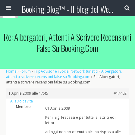
Booking Blog™ - Il blog del Web Marketing Turistico
Re: Albergatori, Attenti A Scrivere Recensioni
False Su Booking.com
Home
›
Forum
›
TripAdvisor e i Social Network turistici
›
Albergatori,
attenti a scrivere recensioni false su Booking.com
›
Re: Albergatori,
attenti a scrivere recensioni false su Booking.com
1 Aprile 2009 alle 17:45
#17402
AllaDolceVita
Membro
01 Aprile 2009
Per il Sig. Fracassi e per tutte le lettrici ed i
lettori:
ad oggi non ho ottenuto alcuna risposta alle