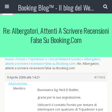
Booking Blog™ - Il blog del Web Marketing Turistico
Re: Albergatori, Attenti A Scrivere Recensioni
False Su Booking.com
Home
›
Forum
›
TripAdvisor e i Social Network turistici
›
Albergatori,
attenti a scrivere recensioni false su Booking.com
›
Re: Albergatori,
attenti a scrivere recensioni false su Booking.com
9 Aprile 2009 alle 14:21
#17416
AllaDolceVita
Membro
Buonasera Sig. Nick D Buttler,
grazie per la sua segnalazione.
Utilizzerò il contatto fornito per tentare di
interloquire con qualcuno di Tripadvisor e poi