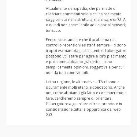
Attualmente c’è Expedia, che permette di
rilasciare commenti solo a chi ha realmente
soggiornato nella struttura, ma si sa, è un’OTA
e quindi non assimilabile ad un social network
turistico.
Penso sinceramente che il problema del
controllo recensioni esisterà sempre… ci sono
troppi escmamotage che utenti ed albergatori
possono utilizzare per agire a loro piacimento
e poi, come abbiamo già detto… sono
semplicemente opinioni, soggettive e per cui
non da tutti condividibili.
Lei ha ragione, le alternative a TA ci sono e
sicuramente molti utenti le conoscono. Anche
noi, come abbiamo già fatto e continueremo a
fare, cercheremo sempre di orientare
l’albergatore a guardare oltre e prendere in
considerazione tutte le oppurtinità del web
2.0!