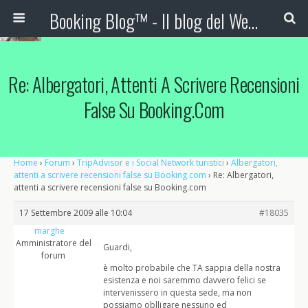
Booking Blog™ - Il blog del Web Marketing Turistico
Re: Albergatori, Attenti A Scrivere Recensioni
False Su Booking.com
Home
›
Forum
›
TripAdvisor e i Social Network turistici
›
Albergatori,
attenti a scrivere recensioni false su Booking.com
›
Re: Albergatori,
attenti a scrivere recensioni false su Booking.com
17 Settembre 2009 alle 10:04
#18035
marghe
Amministratore del
Guardi,
forum
è molto probabile che TA sappia della nostra
esistenza e noi saremmo davvero felici se
intervenissero in questa sede, ma non
possiamo oblligare nessuno ed