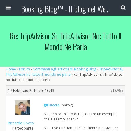
Booking Blog™ - Il blog del Web Marketing Turistico
Re: TripAdvisor Sì, TripAdvisor No: Tutto Il
Mondo Ne Parla
Home
›
Forum
›
Commenti agli articoli di Booking Blog
›
TripAdvisor sì,
TripAdvisor no: tutto il mondo ne parla
›
Re: TripAdvisor sì, TripAdvisor
no: tutto il mondo ne parla
17 Febbraio 2010 alle 16:43
#18965
@Duccio
(part-2):
Mi sono scordato di raccontare un esempio
che è esemplificativo:
Riccardo Cocco
Mi scrive direttamente un cliente mai stato nel
Partecipante