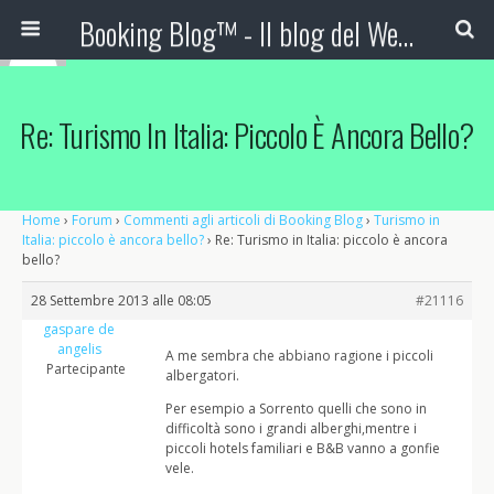
Booking Blog™ - Il blog del Web Marketing Turistico
Re: Turismo In Italia: Piccolo È Ancora Bello?
Home
›
Forum
›
Commenti agli articoli di Booking Blog
›
Turismo in
Italia: piccolo è ancora bello?
›
Re: Turismo in Italia: piccolo è ancora
bello?
28 Settembre 2013 alle 08:05
#21116
gaspare de
angelis
A me sembra che abbiano ragione i piccoli
Partecipante
albergatori.
Per esempio a Sorrento quelli che sono in
difficoltà sono i grandi alberghi,mentre i
piccoli hotels familiari e B&B vanno a gonfie
vele.