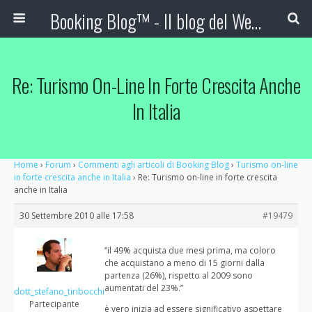
Booking Blog™ - Il blog del Web Marketing Turistico
Re: Turismo On-Line In Forte Crescita Anche
In Italia
Home
›
Forum
›
Commenti agli articoli di Booking Blog
›
Turismo on-line
in forte crescita anche in Italia
›
Re: Turismo on-line in forte crescita
anche in Italia
30 Settembre 2010 alle 17:58
#19479
“il 49% acquista due mesi prima, ma coloro
che acquistano a meno di 15 giorni dalla
partenza (26%), rispetto al 2009 sono
aumentati del 23%.”
dott_stefano_tiribocchi
Partecipante
è vero inizia ad essere significativo aspettare