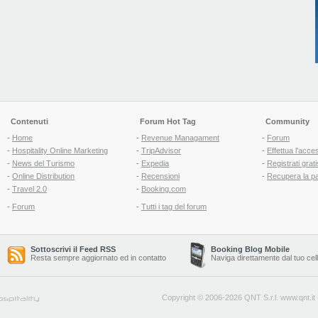
Contenuti
Forum Hot Tag
Community
-
Home
-
Revenue Managament
-
Forum
-
Hospitality Online Marketing
-
TripAdvisor
-
Effettua l'acce
-
News del Turismo
-
Expedia
-
Registrati grati
-
Online Distribution
-
Recensioni
-
Recupera la p
-
Travel 2.0
-
Booking.com
-
Forum
-
Tutti i tag del forum
Sottoscrivi il Feed RSS
Booking Blog Mobile
Resta sempre aggiornato ed in contatto
Naviga direttamente dal tuo cel
Copyright © 2006-2026 QNT S.r.l.
www.qnt.it