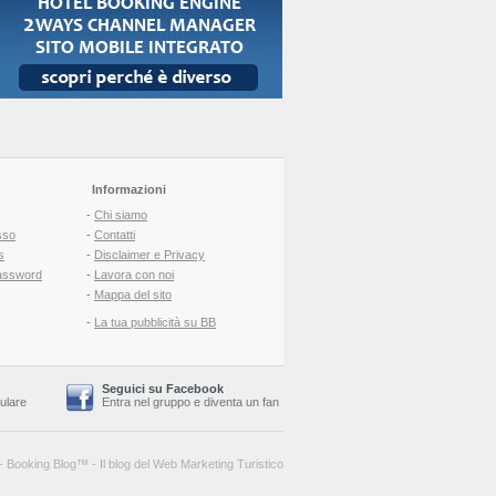
Informazioni
-
Chi siamo
sso
-
Contatti
s
-
Disclaimer e Privacy
assword
-
Lavora con noi
-
Mappa del sito
-
La tua pubblicità su BB
Seguici su Facebook
lulare
Entra nel gruppo
e
diventa un fan
-
Booking Blog
™ -
Il blog del Web Marketing Turistico