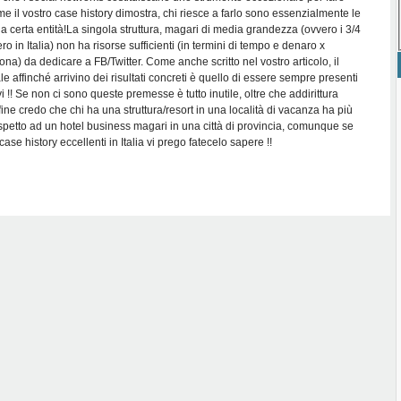
me il vostro case history dimostra, chi riesce a farlo sono essenzialmente le
a certa entità!La singola struttura, magari di media grandezza (ovvero i 3/4
o in Italia) non ha risorse sufficienti (in termini di tempo e denaro x
ona) da dedicare a FB/Twitter. Come anche scritto nel vostro articolo, il
e affinché arrivino dei risultati concreti è quello di essere sempre presenti
ivi !! Se non ci sono queste premesse è tutto inutile, oltre che addirittura
ine credo che chi ha una struttura/resort in una località di vacanza ha più
ispetto ad un hotel business magari in una città di provincia, comunque se
 case history eccellenti in Italia vi prego fatecelo sapere !!