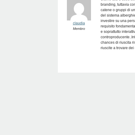
branding, tuttavia co
catene o gruppi di un
del sistema alberghier
investire su una pers
claudia
requisito fondamental
Membro
e soprattutto interatt
controproducente..Inf
chances di riuscita r
riuscite a trovare dei