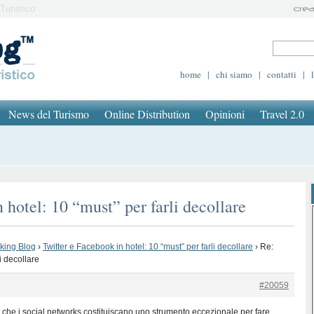
Turistico
home
|
chi siamo
|
contatti
|
News del Turismo
Online Distribution
Opinioni
Travel 2.0
 hotel: 10 “must” per farli decollare
oking Blog
›
Twitter e Facebook in hotel: 10 “must” per farli decollare
›
Re:
i decollare
#20059
 che i social networks costituiscano uno strumento eccezionale per fare