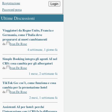
Registrazione
Login
Password persa
Ultime Discussioni
Viaggiatori da Regno Unito, Francia e
Germania, come l’Italia deve
prepararsi ai nuovi cambiamenti
da
Ivan De Rose
4 settimane, 1 giorno fa
Simple Booking integra gli agenti AI nel
CRS: cosa cambia per gli albergatori
da
Ivan De Rose
1 mese, 2 settimane fa
TikTok Go: cos’è, come funziona e cosa
cambia per la prenotazione hotel
da
Ivan De Rose
2 mesi, 1 settimana fa
Assistenti AI per hotel: perché
l’integrazione con i CRS fa la differenza