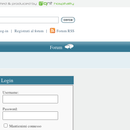
log-in
|
Registrati al forum
|
Forum RSS
Forum
Login
Username:
Password:
Mantienimi connesso