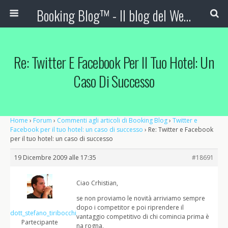
Booking Blog™ - Il blog del Web Marketing Turistico
Re: Twitter E Facebook Per Il Tuo Hotel: Un
Caso Di Successo
Home
›
Forum
›
Commenti agli articoli di Booking Blog
›
Twitter e
Facebook per il tuo hotel: un caso di successo
›
Re: Twitter e Facebook
per il tuo hotel: un caso di successo
19 Dicembre 2009 alle 17:35
#18691
Ciao Crhistian,
se non proviamo le novità arriviamo sempre
dopo i competitor e poi riprendere il
dott_stefano_tiribocchi
vantaggio competitivo di chi comincia prima è
Partecipante
na rogna,