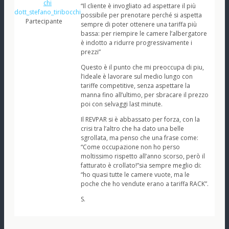
“Il cliente è invogliato ad aspettare il più
dott_stefano_tiribocchi
possibile per prenotare perché si aspetta
Partecipante
sempre di poter ottenere una tariffa più
bassa: per riempire le camere l’albergatore
è indotto a ridurre progressivamente i
prezzi”
Questo è il punto che mi preoccupa di piu,
l’ideale è lavorare sul medio lungo con
tariffe competitive, senza aspettare la
manna fino all’ultimo, per sbracare il prezzo
poi con selvaggi last minute.
Il REVPAR si è abbassato per forza, con la
crisi tra l’altro che ha dato una belle
sgrollata, ma penso che una frase come:
“Come occupazione non ho perso
moltissimo rispetto all’anno scorso, però il
fatturato è crollato!”sia sempre meglio di:
“ho quasi tutte le camere vuote, ma le
poche che ho vendute erano a tariffa RACK”.
S.