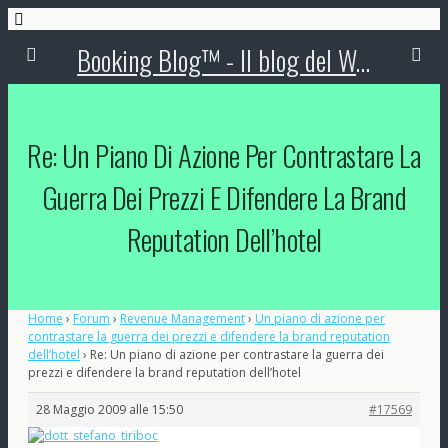
Booking Blog™ - Il blog del Web Marketing Turistico
Re: Un Piano Di Azione Per Contrastare La
Guerra Dei Prezzi E Difendere La Brand
Reputation Dell’hotel
Home
›
Forum
›
Revenue Management
›
Un piano di azione per
contrastare la guerra dei prezzi e difendere la brand reputation
dell’hotel
›
Re: Un piano di azione per contrastare la guerra dei
prezzi e difendere la brand reputation dell’hotel
28 Maggio 2009 alle 15:50
#17569