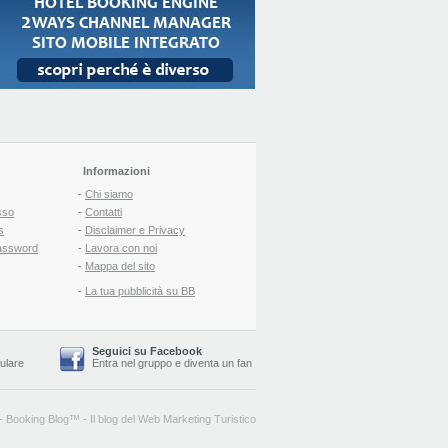
Informazioni
-
Chi siamo
sso
-
Contatti
s
-
Disclaimer e Privacy
assword
-
Lavora con noi
-
Mappa del sito
-
La tua pubblicità su BB
Seguici su Facebook
lulare
Entra nel gruppo
e
diventa un fan
-
Booking Blog
™ -
Il blog del Web Marketing Turistico