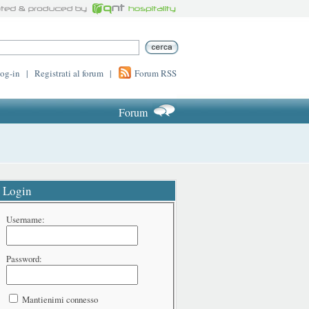
log-in
|
Registrati al forum
|
Forum RSS
Forum
Login
Username:
Password:
Mantienimi connesso