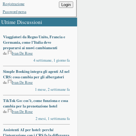
Registrazione
Login
Password persa
Ultime Discussioni
Viaggiatori da Regno Unito, Francia e
Germania, come l’Italia deve
prepararsi ai nuovi cambiamenti
da
Ivan De Rose
4 settimane, 1 giorno fa
Simple Booking integra gli agenti AI nel
CRS: cosa cambia per gli albergatori
da
Ivan De Rose
1 mese, 2 settimane fa
TikTok Go: cos’è, come funziona e cosa
cambia per la prenotazione hotel
da
Ivan De Rose
2 mesi, 1 settimana fa
Assistenti AI per hotel: perché
l’integrazione con i CRS fa la differenza