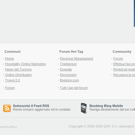
Contenuti
Forum Hot Tag
Community
-
Home
-
Revenue Managament
-
Forum
-
Hospitality Online Marketing
-
TripAdvisor
-
Effettua l'acce
-
News del Turismo
-
Expedia
-
Registrati grati
-
Online Distribution
-
Recensioni
-
Recupera la p
-
Travel 2.0
-
Booking.com
-
Forum
-
Tutti i tag del forum
Sottoscrivi il Feed RSS
Booking Blog Mobile
Resta sempre aggiornato ed in contatto
Naviga direttamente dal tuo cel
Copyright © 2006-2026 QNT S.r.l.
www.qnt.it