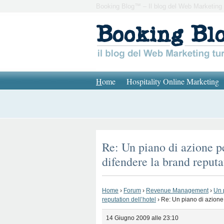
Booking Blog™ – Il blog del Web Marketing 
H
ome
Hospitality Online Marketing
Re: Un piano di azione pe
difendere la brand reputa
Home
›
Forum
›
Revenue Management
›
Un 
reputation dell’hotel
›
Re: Un piano di azione 
14 Giugno 2009 alle 23:10