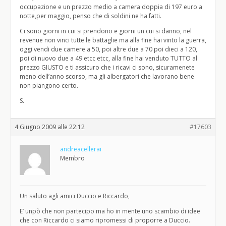
occupazione e un prezzo medio a camera doppia di 197 euro a
notte,per maggio, penso che di soldini ne ha fatti.
Ci sono giorni in cui si prendono e giorni un cui si danno, nel
revenue non vinci tutte le battaglie ma alla fine hai vinto la guerra,
oggi vendi due camere a 50, poi altre due a 70 poi dieci a 120,
poi di nuovo due a 49 etcc etcc, alla fine hai venduto TUTTO al
prezzo GIUSTO e ti assicuro che i ricavi ci sono, sicuramenete
meno dell’anno scorso, ma gli albergatori che lavorano bene
non piangono certo.
S.
4 Giugno 2009 alle 22:12
#17603
andreacellerai
Membro
Un saluto agli amici Duccio e Riccardo,
E’ unpò che non partecipo ma ho in mente uno scambio di idee
che con Riccardo ci siamo ripromessi di proporre a Duccio.