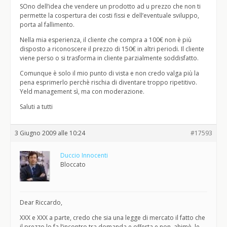
SOno dell’idea che vendere un prodotto ad u prezzo che non ti
permette la cospertura dei costi fissi e dell’eventuale sviluppo,
porta al fallimento.
Nella mia esperienza, il cliente che compra a 100€ non è più
disposto a riconoscere il prezzo di 150€ in altri periodi. Il cliente
viene perso o si trasforma in cliente parzialmente soddisfatto.
Comunque è solo il mio punto di vista e non credo valga più la
pena esprimerlo perchè rischia di diventare troppo ripetitivo.
Yeld management sì, ma con moderazione.
Saluti a tutti
3 Giugno 2009 alle 10:24
#17593
Duccio Innocenti
Bloccato
Dear Riccardo,
XXX e XXX a parte, credo che sia una legge di mercato il fatto che
il prezzo lo fa l’incontro tra domanda e offerta e non, ahimè, le