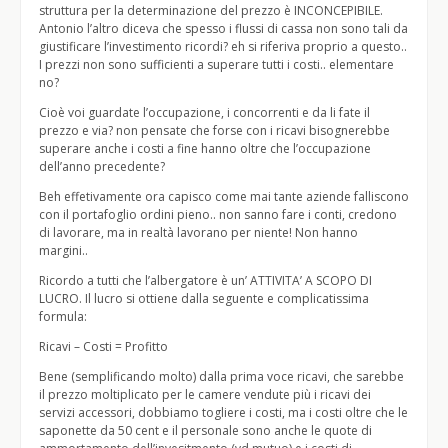
struttura per la determinazione del prezzo è INCONCEPIBILE.
Antonio l’altro diceva che spesso i flussi di cassa non sono tali da
giustificare l’investimento ricordi? eh si riferiva proprio a questo..
I prezzi non sono sufficienti a superare tutti i costi.. elementare
no?
Cioè voi guardate l’occupazione, i concorrenti e da li fate il
prezzo e via? non pensate che forse con i ricavi bisognerebbe
superare anche i costi a fine hanno oltre che l’occupazione
dell’anno precedente?
Beh effetivamente ora capisco come mai tante aziende falliscono
con il portafoglio ordini pieno.. non sanno fare i conti, credono
di lavorare, ma in realtà lavorano per niente! Non hanno
margini..
Ricordo a tutti che l’albergatore è un’ ATTIVITA’ A SCOPO DI
LUCRO. Il lucro si ottiene dalla seguente e complicatissima
formula:
Ricavi – Costi = Profitto
Bene (semplificando molto) dalla prima voce ricavi, che sarebbe
il prezzo moltiplicato per le camere vendute più i ricavi dei
servizi accessori, dobbiamo togliere i costi, ma i costi oltre che le
saponette da 50 cent e il personale sono anche le quote di