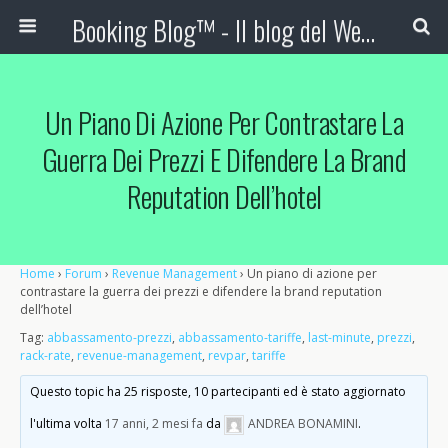
Booking Blog™ - Il blog del Web Marketing Turistico
Un Piano Di Azione Per Contrastare La
Guerra Dei Prezzi E Difendere La Brand
Reputation Dell’hotel
Home
›
Forum
›
Revenue Management
›
Un piano di azione per
contrastare la guerra dei prezzi e difendere la brand reputation
dell’hotel
Tag:
abbassamento-prezzi
,
abbassamento-tariffe
,
last-minute
,
prezzi
,
rack-rate
,
revenue-management
,
revpar
,
tariffe
Questo topic ha 25 risposte, 10 partecipanti ed è stato aggiornato
l'ultima volta
17 anni, 2 mesi fa
da
ANDREA BONAMINI
.