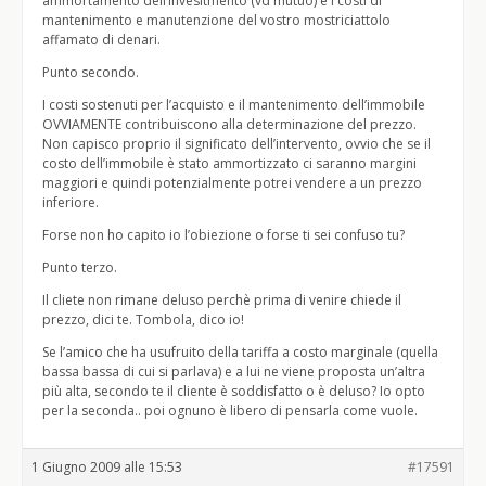
ammortamento dell’invesitmento (vd mutuo) e i costi di
mantenimento e manutenzione del vostro mostriciattolo
affamato di denari.
Punto secondo.
I costi sostenuti per l’acquisto e il mantenimento dell’immobile
OVVIAMENTE contribuiscono alla determinazione del prezzo.
Non capisco proprio il significato dell’intervento, ovvio che se il
costo dell’immobile è stato ammortizzato ci saranno margini
maggiori e quindi potenzialmente potrei vendere a un prezzo
inferiore.
Forse non ho capito io l’obiezione o forse ti sei confuso tu?
Punto terzo.
Il cliete non rimane deluso perchè prima di venire chiede il
prezzo, dici te. Tombola, dico io!
Se l’amico che ha usufruito della tariffa a costo marginale (quella
bassa bassa di cui si parlava) e a lui ne viene proposta un’altra
più alta, secondo te il cliente è soddisfatto o è deluso? Io opto
per la seconda.. poi ognuno è libero di pensarla come vuole.
1 Giugno 2009 alle 15:53
#17591